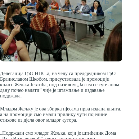
Делегација ГрО НПС-а, на челу са предсједником ГрO
Браниславом Шкобом, присуствовала је промоцији
књиге Жељка Јевтића, под називом „Ја сам се сунчаном
дану почео надати“ чије је штампање и издавање
подржала.
Младом Жељку је ова збирка пјесама прва издана књига,
а на промоцији смо имали прилику чути поједине
стихове из дјела овог младог аутора.
„Подржали смо младог Жељка, који је штићеник Дома
„Радa Врањешевић“, овим гестом га желимо