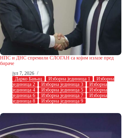
НПС и ДНС спремили СЛОГАН са којим излазе пред
бираче
јул 7, 2026
Дарко Бањац
Изборна јединица 1
Изборна
јединица 2
Изборна јединица 3
Изборна
јединица 4
Изборна јединица 5
Изборна
јединица 6
Изборна јединица 7
Изборна
јединица 8
Изборна јединица 9