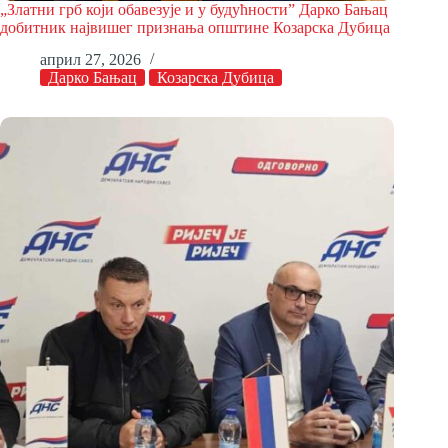
„Златни грб који обавезује и у будућности” Дарко Бањац
добитник највишег признања општине Козарска Дубица
април 27, 2026
Дарко Бањац
Козарска Дубица