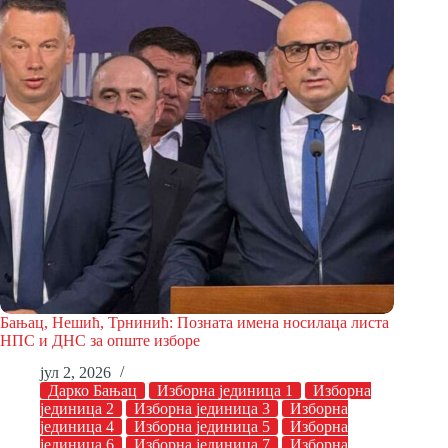
Бањац, Нешић, Трнинић: Позната имена носилаца листа
НПС и ДНС за опште изборе
јул 2, 2026
Дарко Бањац
Изборна јединица 1
Изборна
јединица 2
Изборна јединица 3
Изборна
јединица 4
Изборна јединица 5
Изборна
јединица 6
Изборна јединица 7
Изборна