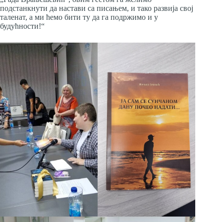
подстанкнути да настави са писањем, и тако развија свој
таленат, а ми ћемо бити ту да га подржимо и у
будућности!“