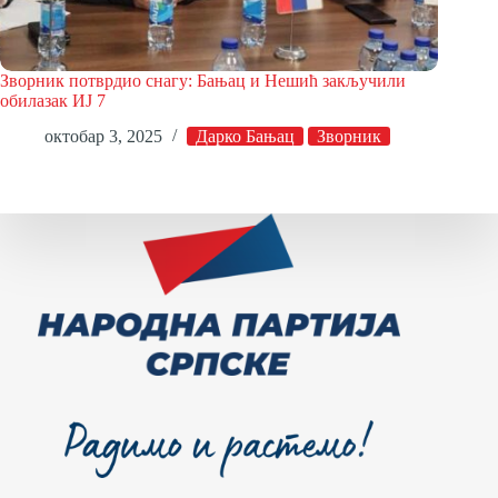
Зворник потврдио снагу: Бањац и Нешић закључили
обилазак ИЈ 7
октобар 3, 2025
Дарко Бањац
Зворник