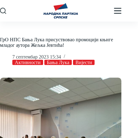
Skip
to
content
ГрО НПС Бања Лука присуствовао промоцији књиге
младог аутора Жељка Јевтића!
7 септембар 2023 15:34
Активности
Бања Лука
Вијести