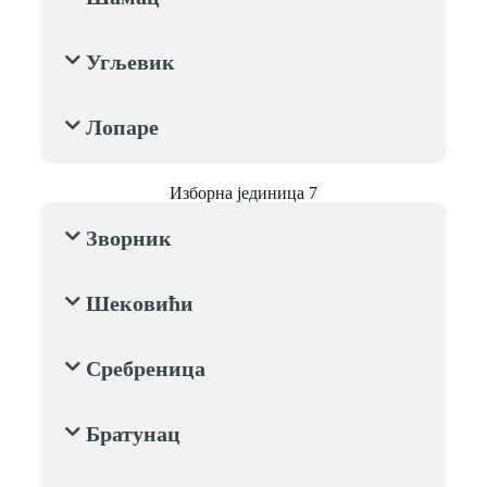
Угљевик
Лопаре
Изборна јединица 7
Зворник
Шековићи
Сребреница
Братунац