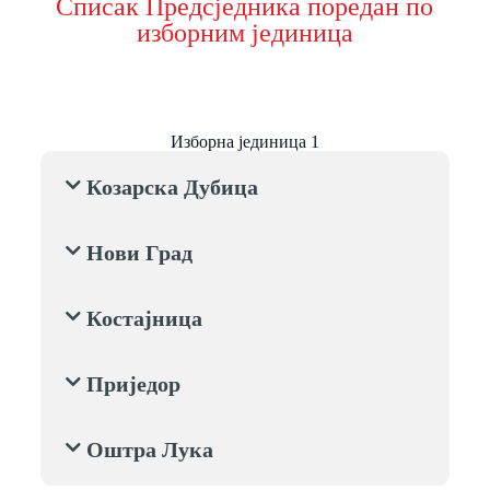
Списак Предсједника поредан по
изборним јединица
Изборна јединица 1
Козарска Дубица
Нови Град
Костајница
Приједор
Оштра Лука