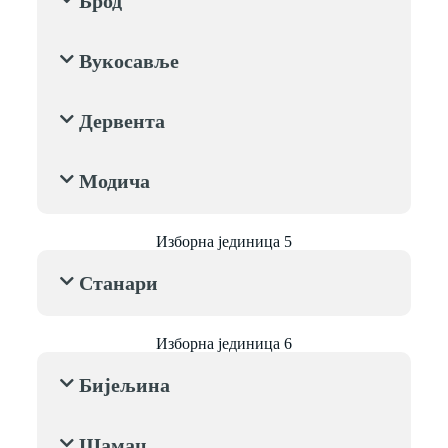
Брод
Вукосавље
Дервента
Модича
Изборна јединица 5
Станари
Изборна јединица 6
Бијељина
Шамац