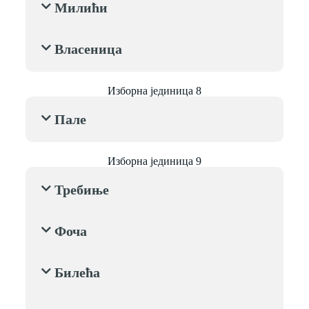
Милићи
Власеница
Изборна јединица 8
Пале
Изборна јединица 9
Требиње
Фоча
Билећа