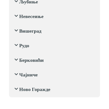
Љубиње
Невесеиње
Вишеград
Рудо
Берковићи
Чајниче
Ново Горажде