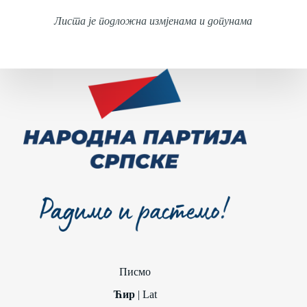
Листа је подложна измјенама и допунама
Писмо
Ћир
|
Lat