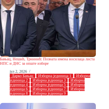
Бањац, Нешић, Трнинић: Позната имена носилаца листа
НПС и ДНС за опште изборе
јул 2, 2026
Дарко Бањац
Изборна јединица 1
Изборна
јединица 2
Изборна јединица 3
Изборна
јединица 4
Изборна јединица 5
Изборна
јединица 6
Изборна јединица 7
Изборна
јединица 8
Изборна јединица 9