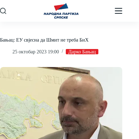
Skip
to
content
Бањац: ЕУ свјесна да Шмит не треба БиХ
25 октобар 2023 19:00
Дарко Бањац