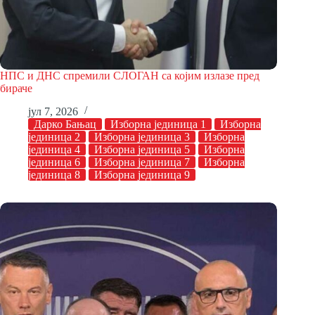
НПС и ДНС спремили СЛОГАН са којим излазе пред
бираче
јул 7, 2026
Дарко Бањац
Изборна јединица 1
Изборна
јединица 2
Изборна јединица 3
Изборна
јединица 4
Изборна јединица 5
Изборна
јединица 6
Изборна јединица 7
Изборна
јединица 8
Изборна јединица 9