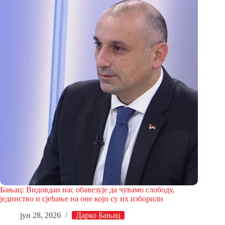
Бањац: Видовдан нас обавезује да чувамо слободу,
јединство и сјећање на оне који су их изборили
јун 28, 2026
Дарко Бањац