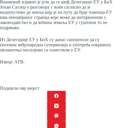
Вишковић изјавио је јуче да се шеф Делегације ЕУ у БиХ
Јохан Сатлер у разговору с њим сагласио да је
недопустиво да земља која је на путу да буде чланица ЕУ
има неизабраног странца који може да интервенише у
законодавство и да већина земаља ЕУ у суштини то не
подржава.
Из Делегације ЕУ у БиХ су данас саопштили да су
опсежна међународна супервизија и употреба извршних
овлаштења неспојиви са чланством у ЕУ.
Извор: АТВ.
Подијели ову вијест