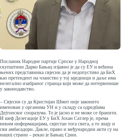
Посланик Народне партије Српске у Народној
скупштини Дарко Бањац изјавио је да су ЕУ и већина
њених представника свјесни да је недопустиво да БиХ
као претендент на чланство у тој заједници и даље има
нелегално изабраног странца који може да интервенише
у законодавство.
– Свјесни су да Кристијан Шмит није законито
именован у органима УН и у складу са одредбама
Дејтонског споразума. То је јасно и не може се бранити.
И шеф Делегације ЕУ у БиХ Јохан Сатлер је, према
неким информацијама, свјестан тога свега, а то знају и
сви амбасадори. Дакле, право и међународни акти су на
нашој страни – рекао је Бањац Срни.