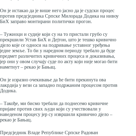
Он је истакао да је више него јасно да је судски процес
против предсједника Српске Милорада Додика на нивоу
БиХ заправо монтирани политички прогон.
– Тужиоци и судије који су на то пристали грубо су
прекршили Устав БиХ и Дејтон, што је тешко кривично
дјело које се односи на подривање уставног уређења
једне земље. То би у наредном периоду требало да буде
предмет различитих кривичних процеса и доказивања,
јер они у овом случају суде по акту који није могао бити
наметнут – рекао је Бањац.
Он је изразио очекивање да ће бити прекинута ова
лакрдија у вези са западно подржаним процесом против
Додика.
– Такође, ми бисмо требали да поднесемо кривичне
пријаве против свих људи који су учествовали у
наведеном процесу јер су извршили кривично дјело –
рекао је Бањац.
Предсједник Владе Републике Српске Радован