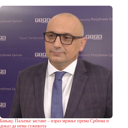
Бањац: Паљење заставе – израз мржње према Србима и
доказ да нема суживота