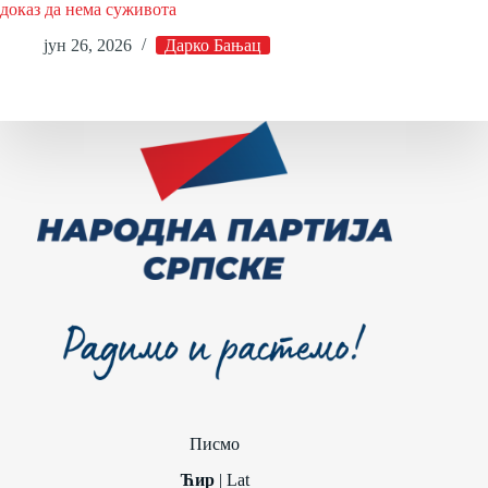
доказ да нема суживота
јун 26, 2026
Дарко Бањац
Писмо
Ћир
|
Lat