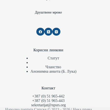
Друштвене мреже
Корисни линкови
Статут
Чланство
Анонимна анкета (Б. Лука)
Контакт
+387 (0) 51 965-442
+387 (0) 51 965-443
sekretarijat@npsrs.org
Народна партија Српске © 2023 - 2026 | Нека права