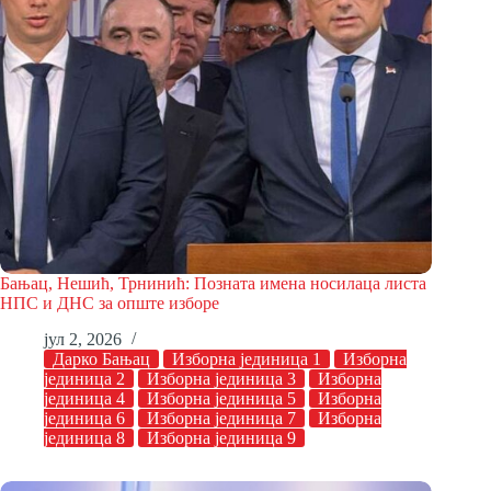
Бањац, Нешић, Трнинић: Позната имена носилаца листа
НПС и ДНС за опште изборе
јул 2, 2026
Дарко Бањац
Изборна јединица 1
Изборна
јединица 2
Изборна јединица 3
Изборна
јединица 4
Изборна јединица 5
Изборна
јединица 6
Изборна јединица 7
Изборна
јединица 8
Изборна јединица 9