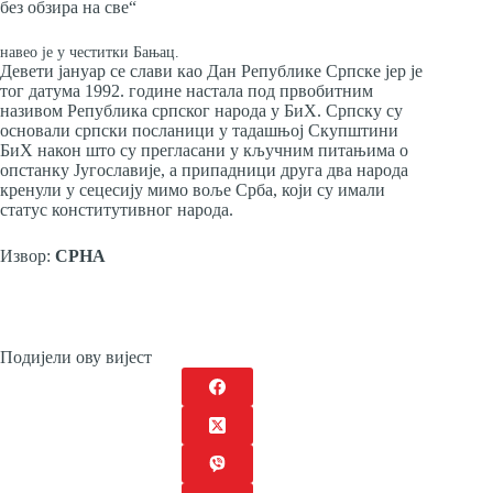
без обзира на све“
навео је у честитки Бањац.
Девети јануар се слави као Дан Републике Српске јер је
тог датума 1992. године настала под првобитним
називом Република српског народа у БиХ. Српску су
основали српски посланици у тадашњој Скупштини
БиХ након што су прегласани у кључним питањима о
опстанку Југославије, а припадници друга два народа
кренули у сецесију мимо воље Срба, који су имали
статус конститутивног народа.
Извор:
СРНА
Подијели ову вијест