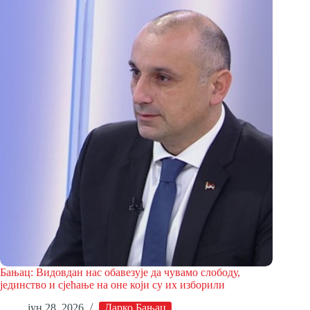
Бањац: Видовдан нас обавезује да чувамо слободу,
јединство и сјећање на оне који су их изборили
јун 28, 2026
Дарко Бањац