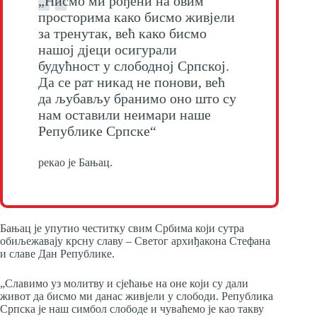
„Нисмо ми рођени на овим
просторима како бисмо живјели
за тренутак, већ како бисмо
нашој д‌јеци осигурали
будућност у слободној Српској.
Да се рат никад не понови, већ
да љубављу бранимо оно што су
нам оставили неимари наше
Републике Српске“
рекао је Бањац.
Бањац је упутио честитку свим Србима који сутра
обиљежавају крсну славу – Светог архиђакона Стефана
и славе Дан Републике.
„Славимо уз молитву и сјећање на оне који су дали
живот да бисмо ми данас живјели у слободи. Република
Српска је наш симбол слободе и чуваћемо је као такву