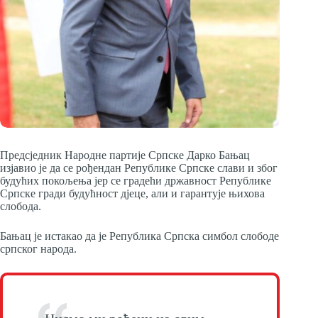
Предсједник Народне партије Српске Дарко Бањац
изјавио је да се рођендан Републике Српске слави и због
будућих покољења јер се градећи државност Републике
Српске гради будућност д‌јеце, али и гарантује њихова
слобода.
Бањац је истакао да је Република Српска симбол слободе
српског народа.