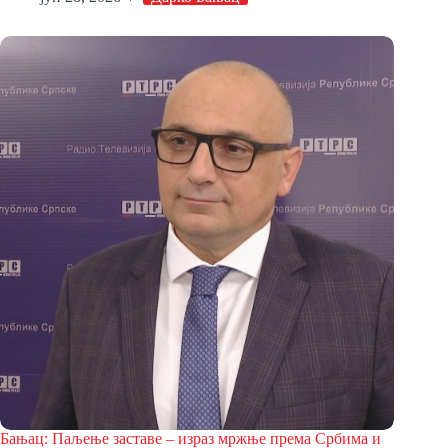
Бањац: Паљење заставе – израз мржње према Србима и