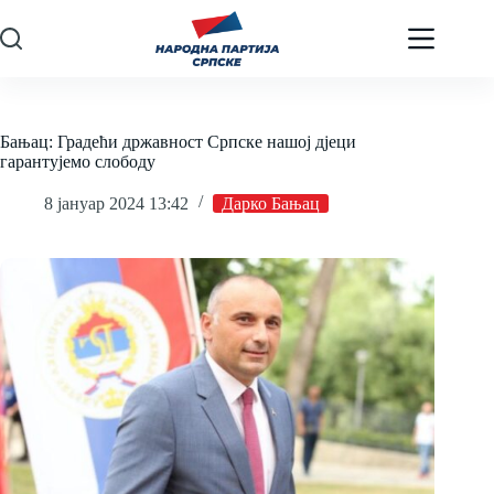
Skip
to
content
Бањац: Градећи државност Српске нашој дјеци
гарантујемо слободу
8 јануар 2024 13:42
Дарко Бањац