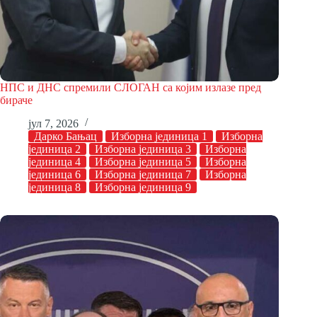
НПС и ДНС спремили СЛОГАН са којим излазе пред
бираче
јул 7, 2026
Дарко Бањац
Изборна јединица 1
Изборна
јединица 2
Изборна јединица 3
Изборна
јединица 4
Изборна јединица 5
Изборна
јединица 6
Изборна јединица 7
Изборна
јединица 8
Изборна јединица 9