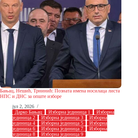
Бањац, Нешић, Трнинић: Позната имена носилаца листа
НПС и ДНС за опште изборе
јул 2, 2026
Дарко Бањац
Изборна јединица 1
Изборна
јединица 2
Изборна јединица 3
Изборна
јединица 4
Изборна јединица 5
Изборна
јединица 6
Изборна јединица 7
Изборна
јединица 8
Изборна јединица 9