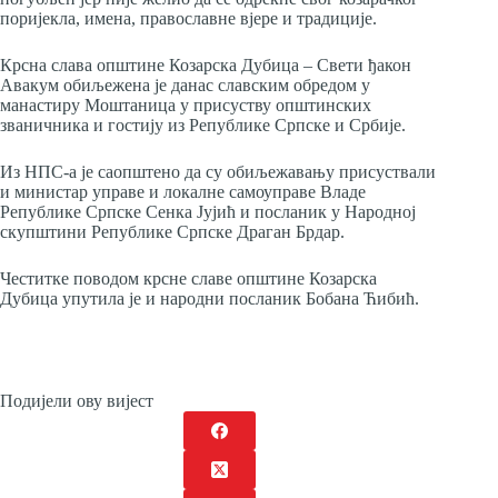
поријекла, имена, православне вјере и традиције.
Крсна слава општине Козарска Дубица – Свети ђакон
Авакум обиљежена је данас славским обредом у
манастиру Моштаница у присуству општинских
званичника и гостију из Републике Српске и Србије.
Из НПС-а је саопштено да су обиљежавању присуствали
и министар управе и локалне самоуправе Владе
Републике Српске Сенка Јујић и посланик у Народној
скупштини Републике Српске Драган Брдар.
Честитке поводом крсне славе општине Козарска
Дубица упутила је и народни посланик Бобана Ћибић.
Подијели ову вијест