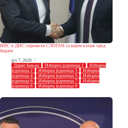
НПС и ДНС спремили СЛОГАН са којим излазе пред
бираче
јул 7, 2026
Дарко Бањац
Изборна јединица 1
Изборна
јединица 2
Изборна јединица 3
Изборна
јединица 4
Изборна јединица 5
Изборна
јединица 6
Изборна јединица 7
Изборна
јединица 8
Изборна јединица 9