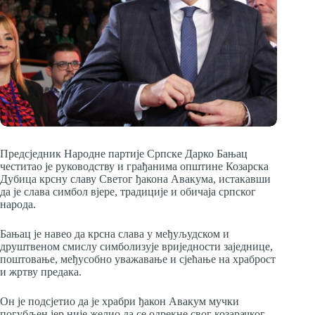
Предсједник Народне партије Српске Дарко Бањац
честитао је руководству и грађанима општине Козарска
Дубица крсну славу Светог ђакона Авакума, истакавши
да је слава симбол вјере, традиције и обичаја српског
народа.
Бањац је навео да крсна слава у међуљудском и
друштвеном смислу симболизује вриједности заједнице,
поштовање, међусобно уважавање и сјећање на храброст
и жртву предака.
Он је подсјетио да је храбри ђакон Авакум мучки
погубљен јер није желио да се одрекне свог козарачког