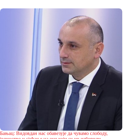
Бањац: Видовдан нас обавезује да чувамо слободу,
јединство и сјећање на оне који су их изборили