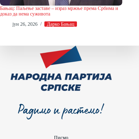
Бањац: Паљење заставе – израз мржње према Србима и
доказ да нема суживота
јун 26, 2026
Дарко Бањац
Писмо