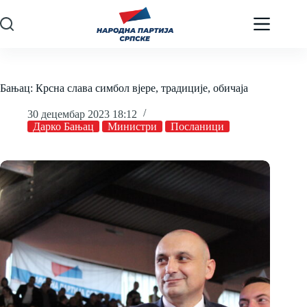
Skip
to
content
Бањац: Крсна слава симбол вјере, традиције, обичаја
30 децембар 2023 18:12
Дарко Бањац
Министри
Посланици