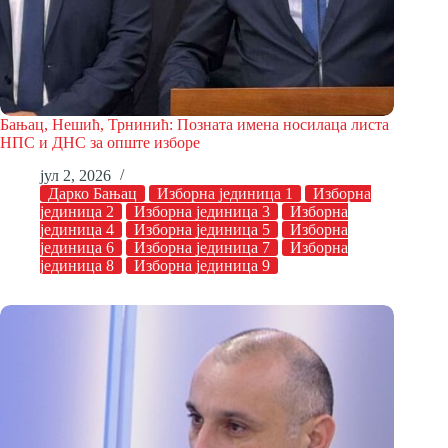
Бањац, Нешић, Трнинић: Позната имена носилаца листа
НПС и ДНС за опште изборе
јул 2, 2026
Дарко Бањац
Изборна јединица 1
Изборна
јединица 2
Изборна јединица 3
Изборна
јединица 4
Изборна јединица 5
Изборна
јединица 6
Изборна јединица 7
Изборна
јединица 8
Изборна јединица 9