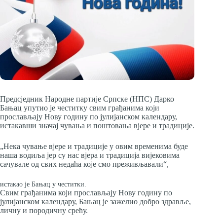
Предсједник Народне партије Српске (НПС) Дарко
Бањац упутио је честитку свим грађанима који
прослављају Нову годину по јулијанском календару,
истакавши значај чувања и поштовања вјере и традиције.
„Нека чување вјере и традиције у овим временима буде
наша водиља јер су нас вјера и традиција вијековима
сачувале од свих недаћа које смо преживљавали“,
истакао је Бањац у честитки.
Свим грађанима који прослављају Нову годину по
јулијанском календару, Бањац је зажелио добро здравље,
личну и породичну срећу.