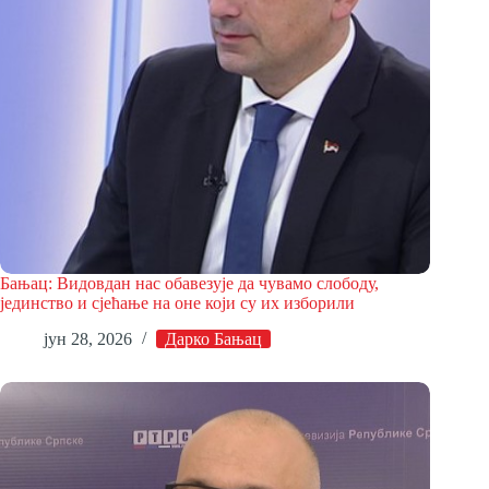
Бањац: Видовдан нас обавезује да чувамо слободу,
јединство и сјећање на оне који су их изборили
јун 28, 2026
Дарко Бањац