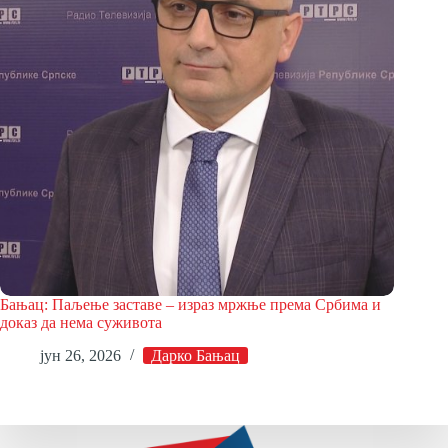
Бањац: Паљење заставе – израз мржње према Србима и
доказ да нема суживота
јун 26, 2026
Дарко Бањац