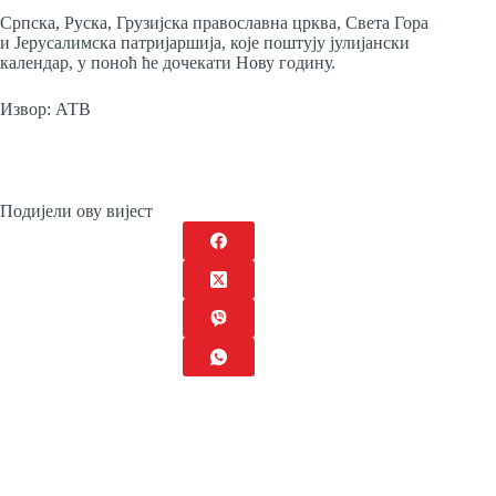
Српска, Руска, Грузијска православна црква, Света Гора
и Јерусалимска патријаршија, које поштују јулијански
календар, у поноћ ће дочекати Нову годину.
Извор: АТВ
Подијели ову вијест