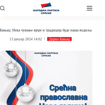
Skip
to
content
Бањац: Нека чување вјере и традиција буде наша водиља
13 јануар 2024 14:02
Дарко Бањац