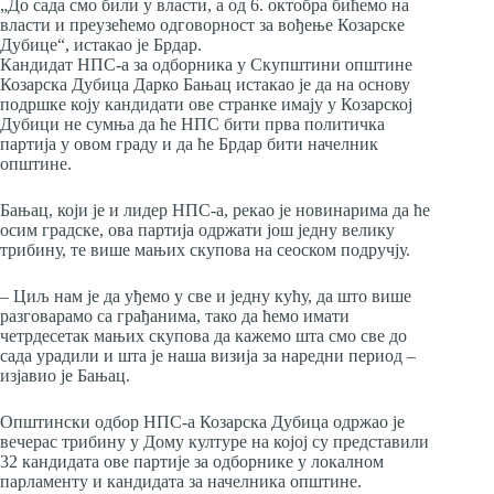
„До сада смо били у власти, а од 6. октобра бићемо на
власти и преузећемо одговорност за вођење Козарске
Дубице“, истакао је Брдар.
Кандидат НПС-а за одборника у Скупштини општине
Козарска Дубица Дарко Бањац истакао је да на основу
подршке коју кандидати ове странке имају у Козарској
Дубици не сумња да ће НПС бити прва политичка
партија у овом граду и да ће Брдар бити начелник
општине.
Бањац, који је и лидер НПС-а, рекао је новинарима да ће
осим градске, ова партија одржати још једну велику
трибину, те више мањих скупова на сеоском подручју.
– Циљ нам је да уђемо у све и једну кућу, да што више
разговарамо са грађанима, тако да ћемо имати
четрдесетак мањих скупова да кажемо шта смо све до
сада урадили и шта је наша визија за наредни период –
изјавио је Бањац.
Општински одбор НПС-а Козарска Дубица одржао је
вечерас трибину у Дому културе на којој су представили
32 кандидата ове партије за одборнике у локалном
парламенту и кандидата за начелника општине.