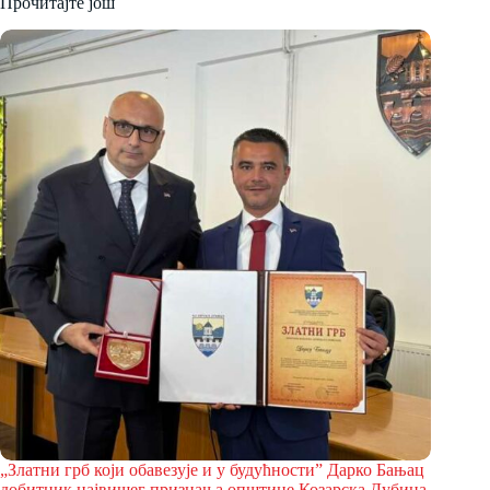
Прочитајте још
„Златни грб који обавезује и у будућности” Дарко Бањац
добитник највишег признања општине Козарска Дубица