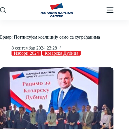
Skip
to
content
Брдар: Потписујем коалицију само са суграђанима
8 септембар 2024 23:28
Избори 2024
Козарска Дубица