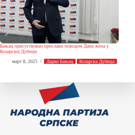
Бањац присуствовао прослави поводом Дана жена у
Козарској Дубици
март 8, 2025
Дарко Бањац
Козарска Дубица