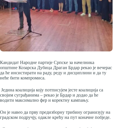
Кандидат Народне партије Српске за начелника
општине Козарска Дубица Драган Брдар рекао је вечерас
да ће инсистирати на раду, реду и дисциплини и да ту
неће бити компромиса.
Једина коалиција коју потписујем јесте коалиција са
својим суграђанима – рекао је Брдар и додао да ће
водити максимално фер и коректну кампању.
Он је навео да прву предизборну трибину огранизују на
градском подручју, одакле крећу на пут коначне побједе.