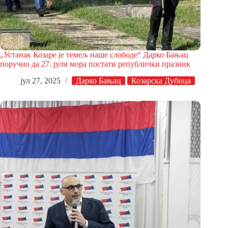
„Устанак Козаре је темељ наше слободе“ Дарко Бањац
поручио да 27. јули мора постати републички празник
јул 27, 2025
Дарко Бањац
Козарска Дубица