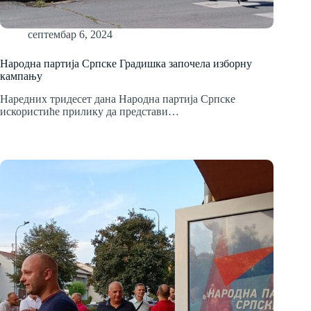
септембар 6, 2024
Народна партија Српске Градишка започела изборну
кампању
Наредних тридесет дана Народна партија Српске
искористиће прилику да представи…