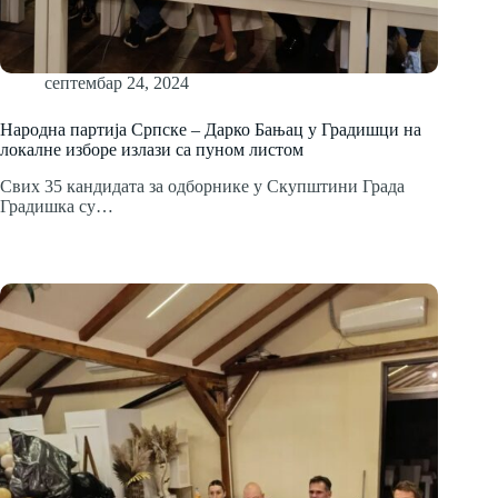
септембар 24, 2024
Народна партија Српске – Дарко Бањац у Градишци на
локалне изборе излази са пуном листом
Свих 35 кандидата за одборнике у Скупштини Града
Градишка су…