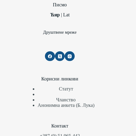
Писмо
Ћир
|
Lat
Друштвене мреже
Корисни линкови
Статут
Чланство
Анонимна анкета (Б. Лука)
Контакт
+387 (0) 51 965-442