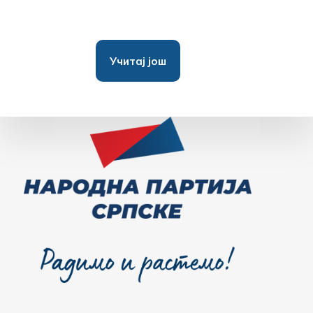
Учитај још