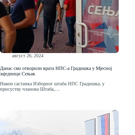
август 26, 2024
Данас смо отворили врата НПС-а Градишка у Мјесној
заједници Сењак
Након састанка Изборног штаба НПС Градишка, у
присуству чланова Штаба,…