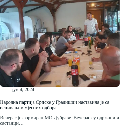
јун 4, 2024
Народна партија Српске у Градишци наставила је са
оснивањем мјесних одбора
Вечерас је формиран МО Дубраве. Вечерас су одржани и
састанци…