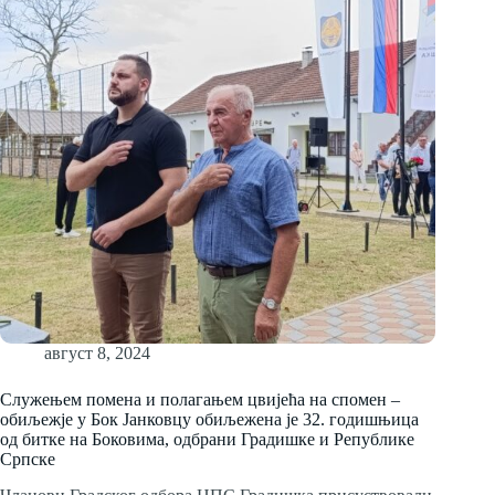
август 8, 2024
Служењем помена и полагањем цвијећа на спомен –
обиљежје у Бок Јанковцу обиљежена је 32. годишњица
од битке на Боковима, одбрани Градишке и Републике
Српске