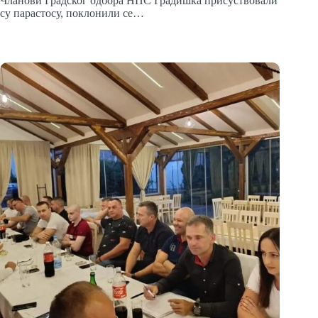
Чланови Градског одбора НПС Градишка присуствовали
су парастосу, поклонили се…