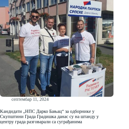
септембар 11, 2024
Kaндидати „НПС Дарко Бањац“ за одборнике у
Скупштини Града Градишка данас су на штанду у
центру града разговарали са суграђанима