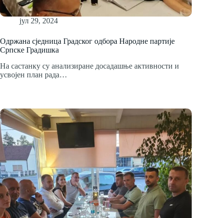
јул 29, 2024
Одржана сједница Градског одбора Народне партије
Српске Градишка
На састанку су анализиране досадашње активности и
усвојен план рада…