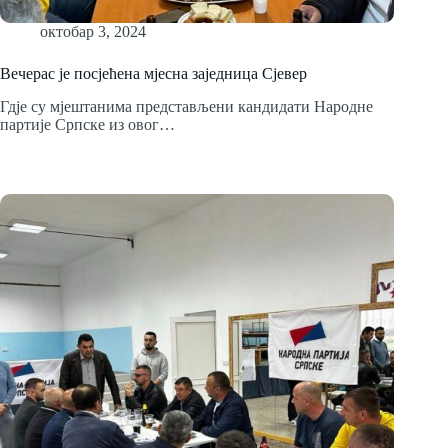
октобар 3, 2024
Вечерас је посјећена мјесна заједница Сјевер
Гдје су мјештанима представљени кандидати Народне
партије Српске из овог…