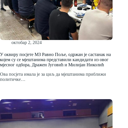
октобар 2, 2024
У оквиру посjете МЗ Равно Поље, одржан је састанак на
којем су се мјештанима представили кандидати из овог
мјесног одбора, Дражен Југовић и Милијан Николић
Ова посјета имала је за циљ да мјештанима приближи
политичке…