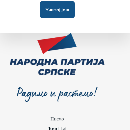
Учитај још
Писмо
Ћир
|
Lat