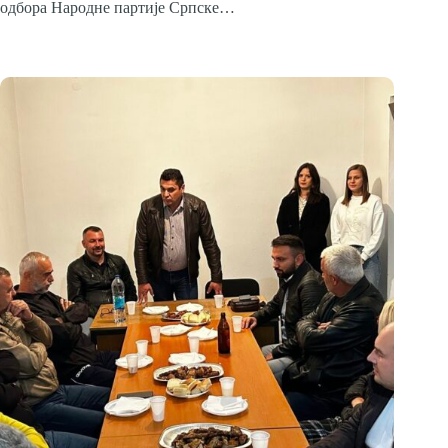
одбора Народне партије Српске…