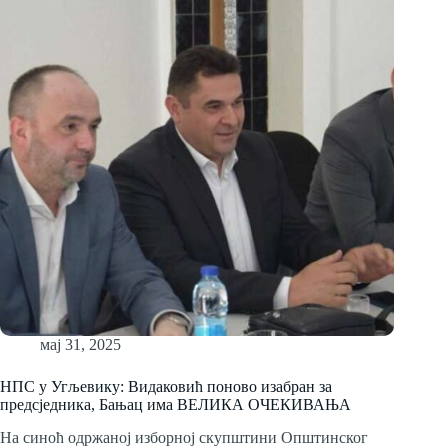
мај 31, 2025
НПС у Угљевику: Видаковић поново изабран за
предсједника, Бањац има ВЕЛИКА ОЧЕКИВАЊА
На синоћ одржаној изборној скупштини Општинског