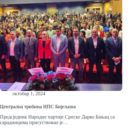
октобар 1, 2024
Централна трибина НПС Бијељина
Предсједник Народне партије Српске Дарко Бањац са
сарадницима присуствовао је…