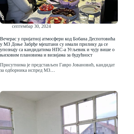
септембар 30, 2024
Вечерас у пријатној атмосфери код Бобана Деспотовића
у МЗ Доње Забрђе мјештани су имали прилику да се
упознају са кандидатима НПС-а Угљевик и чују више о
њиховим плановима и визијама за будућност
Присутнима је представљен Гавро Јовановић, кандидат
за одборника испред МЗ…