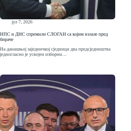
јул 7, 2026
НПС и ДНС спремили СЛОГАН са којим излазе пред
бираче
На данашњој заједничкој сједници два предсједништва
једногласно је усвојен изборни…