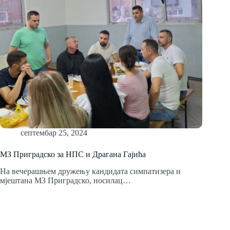
септембар 25, 2024
МЗ Приградско за НПС и Драгана Гајића
На вечерашњем дружењу кандидата симпатизера и
мјештана МЗ Приградско, носилац…