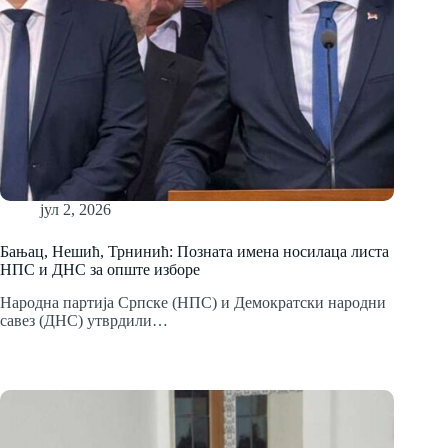
јул 2, 2026
Бањац, Нешић, Трнинић: Позната имена носилаца листа
НПС и ДНС за опште изборе
Народна партија Српске (НПС) и Демократски народни
савез (ДНС) утврдили…