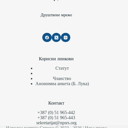
Друштвене мреже
Корисни линкови
Статут
Чланство
Анонимна анкета (Б. Лука)
Контакт
+387 (0) 51 965-442
+387 (0) 51 965-443
sekretarijat@npsrs.org
Народна партија Српске © 2023 - 2026 | Нека права