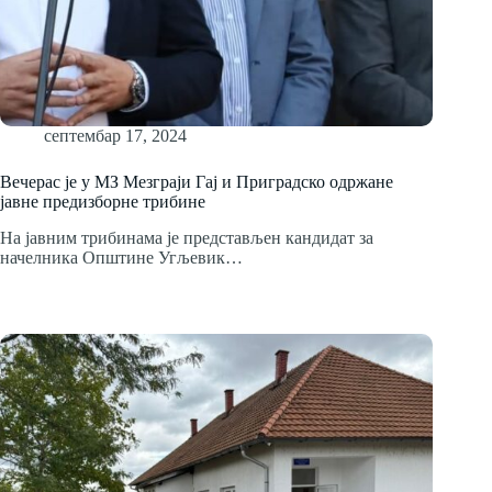
септембар 17, 2024
Вечерас је у MЗ Мезграји Гај и Приградско одржане
јавне предизборнe трибине
На јавним трибинама је представљен кандидат за
начелника Општине Угљевик…