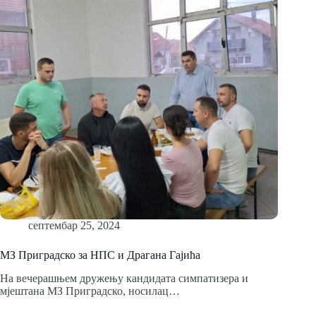
септембар 25, 2024
МЗ Приградско за НПС и Драгана Гајића
На вечерашњем дружењу кандидата симпатизера и
мјештана МЗ Приградско, носилац…