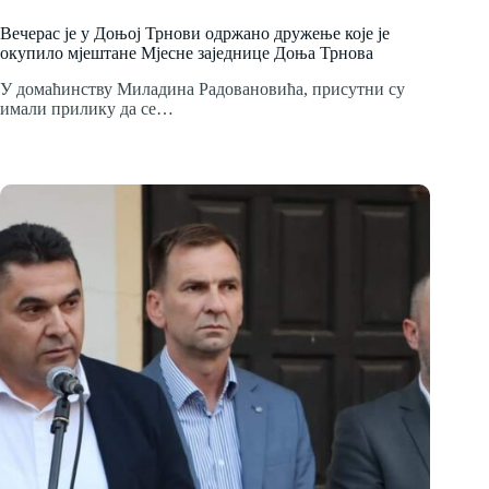
Вечерас је у Доњој Трнови одржано дружење које је
окупило мјештане Мјесне заједнице Доња Трнова
У домаћинству Миладина Радовановића, присутни су
имали прилику да се…