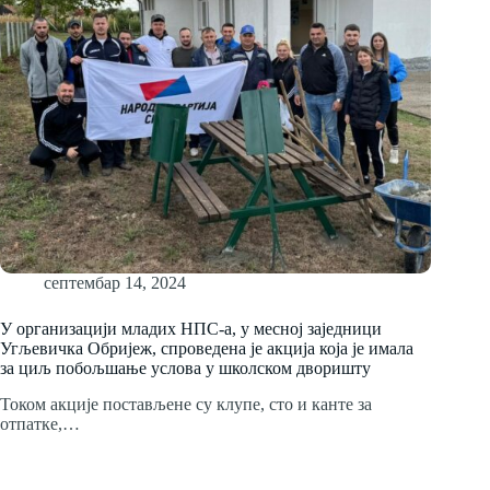
септембар 14, 2024
У организацији младих НПС-а, у месној заједници
Угљевичка Обријеж, спроведена је акција која је имала
за циљ побољшање услова у школском дворишту
Током акције постављене су клупе, сто и канте за
отпатке,…