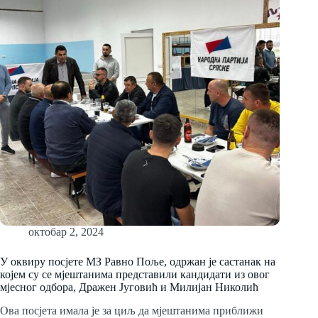
октобар 2, 2024
У оквиру посjете МЗ Равно Поље, одржан је састанак на
којем су се мјештанима представили кандидати из овог
мјесног одбора, Дражен Југовић и Милијан Николић
Ова посјета имала је за циљ да мјештанима приближи