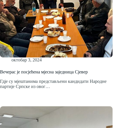
октобар 3, 2024
Вечерас је посјећена мјесна заједница Сјевер
Гдје су мјештанима представљени кандидати Народне
партије Српске из овог…