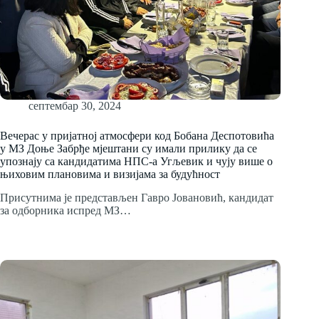
септембар 30, 2024
Вечерас у пријатној атмосфери код Бобана Деспотовића
у МЗ Доње Забрђе мјештани су имали прилику да се
упознају са кандидатима НПС-а Угљевик и чују више о
њиховим плановима и визијама за будућност
Присутнима је представљен Гавро Јовановић, кандидат
за одборника испред МЗ…