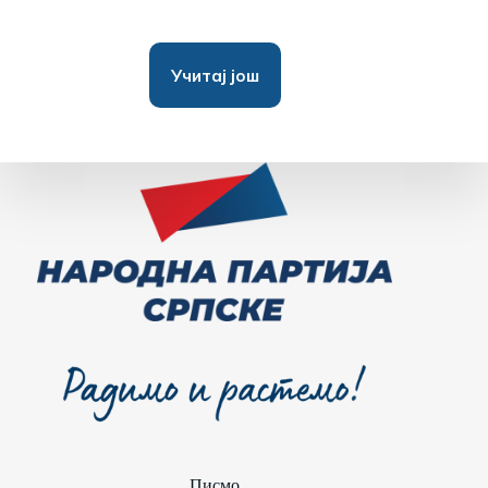
Учитај још
Писмо