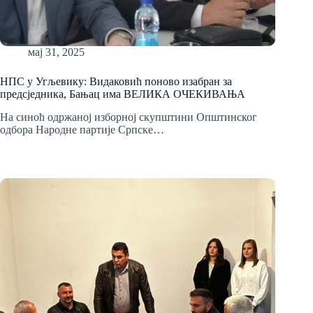
мај 31, 2025
НПС у Угљевику: Видаковић поново изабран за
предсједника, Бањац има ВЕЛИКА ОЧЕКИВАЊА
На синоћ одржаној изборној скупштини Општинског
одбора Народне партије Српске…