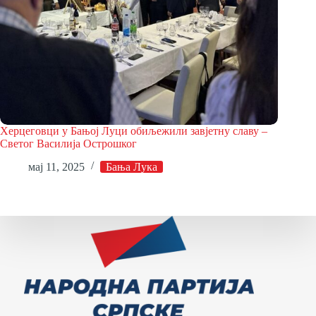
Херцеговци у Бањој Луци обиљежили завјетну славу –
Светог Василија Острошког
мај 11, 2025
Бања Лука