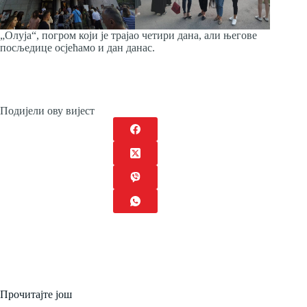
„Олуја“, погром који је трајао четири дана, али његове
посљедице осјећамо и дан данас.
Подијели ову вијест
Прочитајте још