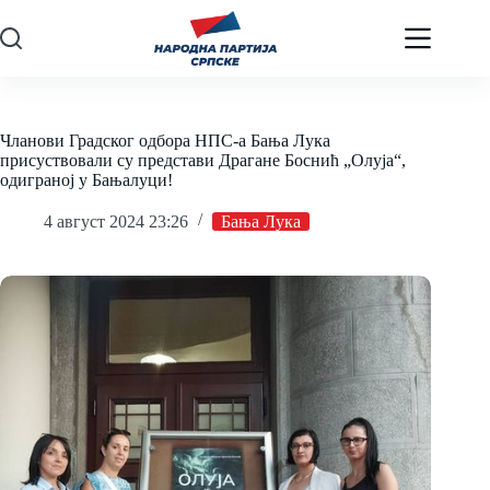
Skip
to
content
Чланови Градског одбора НПС-а Бања Лука
присуствовали су представи Драгане Боснић „Олуја“,
одиграној у Бањалуци!
4 август 2024 23:26
Бања Лука