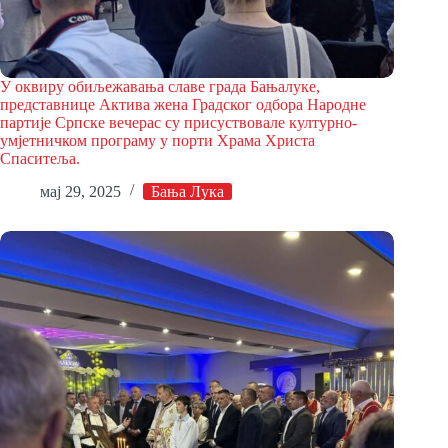
У оквиру обиљежавања славе града Бањалуке,
представнице Активa жена Градског одбора Народне
партије Српске вечерас су присуствовале културно-
умјетничком програму у порти Храма Христа
Спаситеља.
мај 29, 2025
Бања Лука