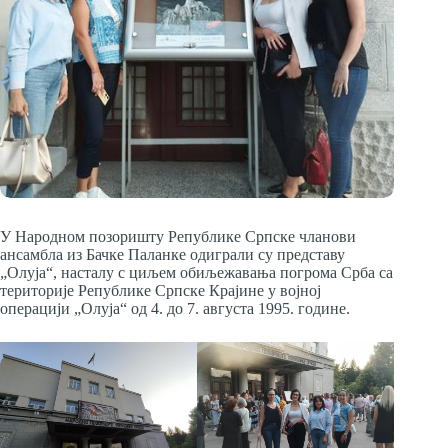
У Народном позоришту Републике Српске чланови
ансамбла из Бачке Паланке одиграли су представу
„Олуја“, насталу с циљем обиљежавања погрома Срба са
територије Републике Српске Крајине у војној
операцији „Олуја“ од 4. до 7. августа 1995. године.