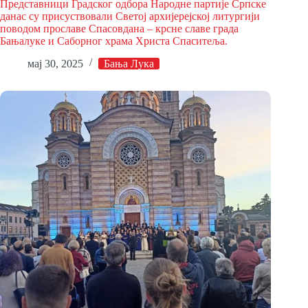
Представници Градског одбора Народне партије Српске
данас су присуствовали Светој архијерејској литургији
поводом прославе Спасовдана – крсне славе града
Бањалуке и Саборног храма Христа Спаситеља.
мај 30, 2025
Бања Лука