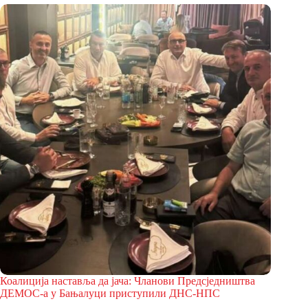
Коалиција наставља да јача: Чланови Предсједништва
ДЕМОС-а у Бањалуци приступили ДНС-НПС