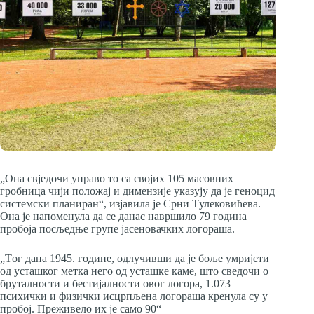
„Она свједочи управо то са својих 105 масовних
гробница чији положај и димензије указују да је геноцид
системски планиран“, изјавила је Срни Tулековићева.
Она је напоменула да се данас навршило 79 година
пробоја посљедње групе јасеновачких логораша.
„Tог дана 1945. године, одлучивши да је боље умријети
од усташког метка него од усташке каме, што сведочи о
бруталности и бестијалности овог логора, 1.073
психички и физички исцрпљена логораша кренула су у
пробој. Преживело их је само 90“