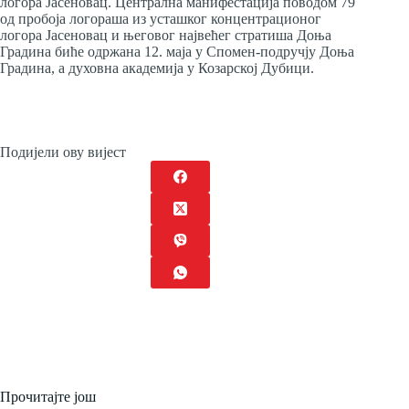
логора Јасеновац. Централна манифестација поводом 79
од пробоја логораша из усташког концентрационог
логора Јасеновац и његовог највећег стратиша Доња
Градина биће одржана 12. маја у Спомен-подручју Доња
Градина, а духовна академија у Козарској Дубици.
Подијели ову вијест
Прочитајте још