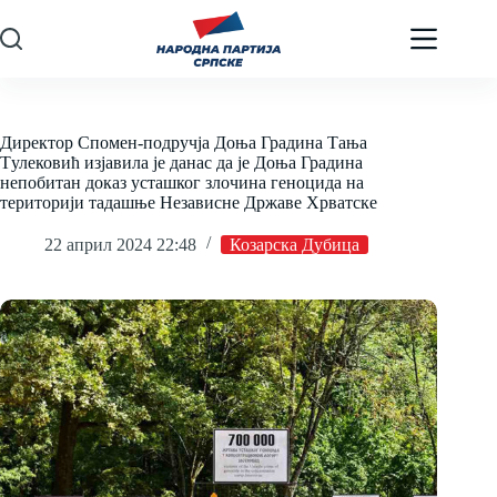
Skip
to
content
Директор Спомен-подручја Доња Градина Tања
Tулековић изјавила је данас да је Доња Градина
непобитан доказ усташког злочина геноцида на
територији тадашње Независне Државе Хрватске
22 април 2024 22:48
Козарска Дубица