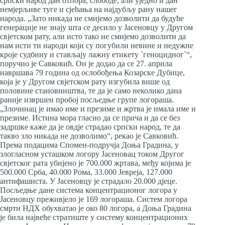
српски народ дан отпора, слободе, али уједно и дан
немјерљиве туге и сјећања на најдубљу рану нашег
народа. „Зато никада не смијемо дозволити да будуће
генерације не знају шта се десило у Јасеновцу у Другом
свјетском рату, али исто тако не смијемо дозволити да
нам исти ти народи који су погубили невине и недужне
кроје судбину и стављају лажну етикету `геноцидног`“,
поручио је Савковић. Он је додао да се 27. априла
навршава 79 година од ослобођења Козарске Дубице,
која је у Другом свјетском рату изгубила више од
половине становништва, те да је само неколико дана
раније извршен пробој посљедње групе логораша.
„Злочинац је имао име и презиме и жртва је имала име и
презиме. Истина мора гласно да се прича и да се без
задршке каже да је овдје страдао српски народ, те да
такво зло никада не дозволимо“, рекао је Савковић.
Према подацима Спомен-подручја Доња Градина, у
злогласном усташком логору Јасеновац током Другог
свјетског рата убијено је 700.000 жртава, међу којима је
500.000 Срба, 40.000 Рома, 33.000 Јевреја, 127.000
антифашиста. У Јасеновцу је страдало 20.000 дјеце.
Посљедње дане система концентрационог логора у
Јасеновцу преживјело је 169 логораша. Систем логора
смрти НДХ обухватао је око 80 логора, а Доња Градина
је била највеће стратиште у систему концентрационих