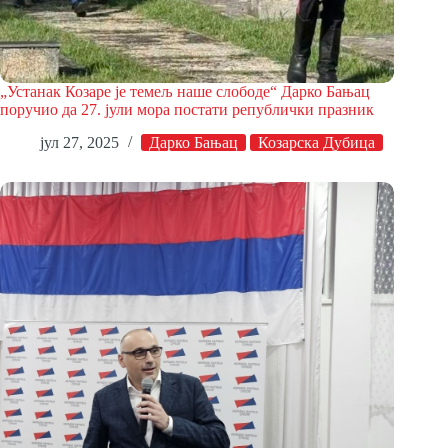
„Устанак Козаре је темељ наше слободе“ Дарко Бањац
поручио да 27. јули мора постати републички празник
јул 27, 2025
Дарко Бањац
Козарска Дубица