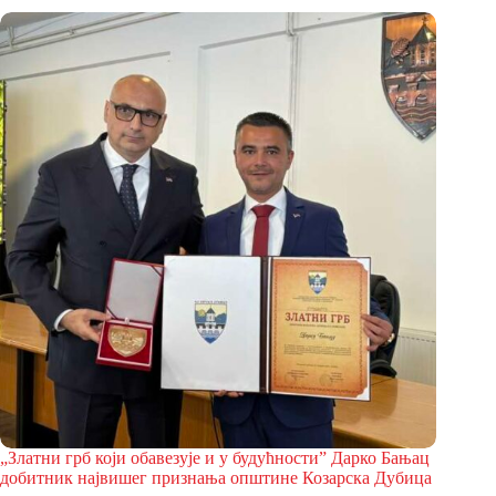
„Златни грб који обавезује и у будућности” Дарко Бањац
добитник највишег признања општине Козарска Дубица