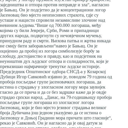
заједништва и отпора против неправде и зла“, нагласио
је Бањац. Он је подсјетио да је концентрациони логор
Јасеновац био мјесто неописивих страхота, гдје су
усташе и нацисти спровели незамисливе злочине над
невиним људима.“Више од 700.000 логораша, међу
којима су били Јевреји, Срби, Роми и припадници
других народа, подвргнути су нечовјечном мучењу,
принудном раду и смрти. Њихова патња и жртва никада
не смију бити заборављени“навео је Бањац. Он је
оцијенио да пробој из логора симболизује борбу за
слободу, достојанство и правду, као и подсјетник на
неуништив дух људског отпора и солидарности, који је
превазишао најмрачније тренутке људске историје.
Предсједник Општинског одбора СНСД-а у Козарској
Дубици Игор Савковић изјавио је, поводом 79 година од
пробоја посљедње групе јасеновачких логораша, да
истина о страдању у злогласном логору мора заувијек
гласно да се прича и да се без задршке каже да је овдје
страдао српски народ. „Данас, на 79-годишњицу пробоја
посљедње групе логораша из злогласног логора
Јасеновац, који је био мјесто језивог страдања великог
броја Дубичана још једном указујемо да се истина о
Јасеновцу и Доњој Градини мора причати што гласније“,
рекао је Савковић. Он је нагласио да је овај датум за