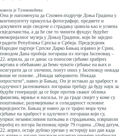
навела је Tулековићева.
Она је напоменула да Спомен-подручје Доња Градина у
континуитету прикупља фотографије, предмете и
документе који сведоче о страдању цивила као и усмена
свједочанства, а да ће све то чинити фундус будућег
меморијалног музеја у Доњој Градини, који ће заједно
градити Република Српска и Србија. Предсједник
Народне партије Српске Дарко Бањац изјавио је Срни,
поводом Дана пробоја логораша из логора Јасеновац –
22. априла, да се данас са поносом сјећамо храбрих
жртава и обећавамо да ћемо чувати сјећање на њих и
осигурати да се злочини, попут оних у Јасеновцу никада
више не понове. „Никада заборавити. Никада
опростити“, навео је Бањац. Он је истакао да храброст и
одлучност јасеновачких логораша требају да буду наук за
будуће генерације да се боре против сваког облика
фашизма, мржње и насиља, те да граде свијет у коме су
поштовање, разумијевање и солидарност основне
вриједности. Бањац је навео да се трајно мора чува
сјећање на храброст и одлучност логораша који су,
упркос незамисливим патњама и страдањима, извршили
пробој из логора Јасеновац прије 79 година. „Овај датум,
22. април, остаје дубоко урезан у историју као дан када
су жртве у логору пружиле изузетан примјер храбрости,