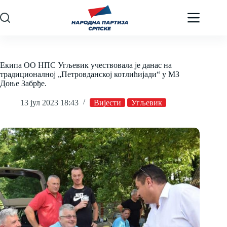
Skip
to
content
Екипа ОО НПС Угљевик учествовала је данас на
традиционалној „Петровданској котлићијади“ у МЗ
Доње Забрђе.
13 јул 2023 18:43
Вијести
Угљевик