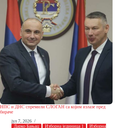
НПС и ДНС спремили СЛОГАН са којим излазе пред
бираче
јул 7, 2026
Дарко Бањац
Изборна јединица 1
Изборна