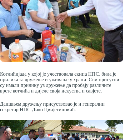
Котлићијада у којој је учествовала екипа НПС, била је
прилика за дружење и уживање у храни. Сви присутни
су имали прилику уз дружење да пробају различите
врсте котлића и дијеле своја искуства и савјете.
Даншњем дружењу присуствовао је и генерални
секретар НПС Дико Цвијетиновић.