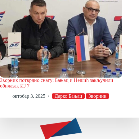
Зворник потврдио снагу: Бањац и Нешић закључили
обилазак ИЈ 7
октобар 3, 2025
Дарко Бањац
Зворник