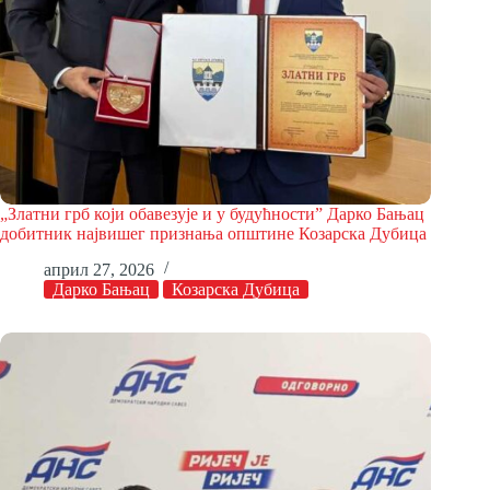
„Златни грб који обавезује и у будућности” Дарко Бањац
добитник највишег признања општине Козарска Дубица
април 27, 2026
Дарко Бањац
Козарска Дубица