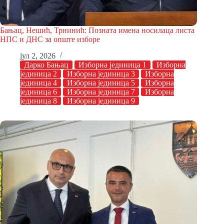
Бањац, Нешић, Трнинић: Позната имена носилаца листа
НПС и ДНС за опште изборе
јул 2, 2026
Дарко Бањац
Изборна јединица 1
Изборна
јединица 2
Изборна јединица 3
Изборна
јединица 4
Изборна јединица 5
Изборна
јединица 6
Изборна јединица 7
Изборна
јединица 8
Изборна јединица 9