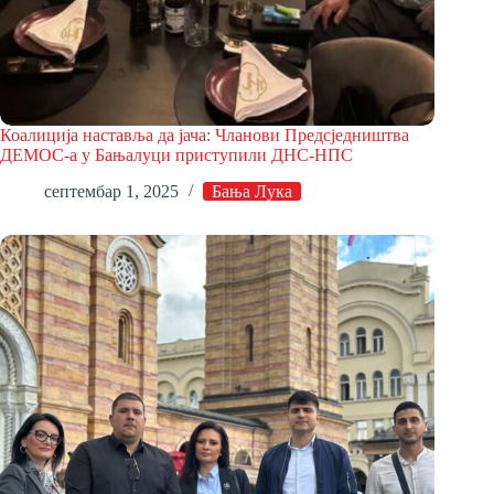
Коалиција наставља да јача: Чланови Предсједништва
ДЕМОС-а у Бањалуци приступили ДНС-НПС
септембар 1, 2025
Бања Лука