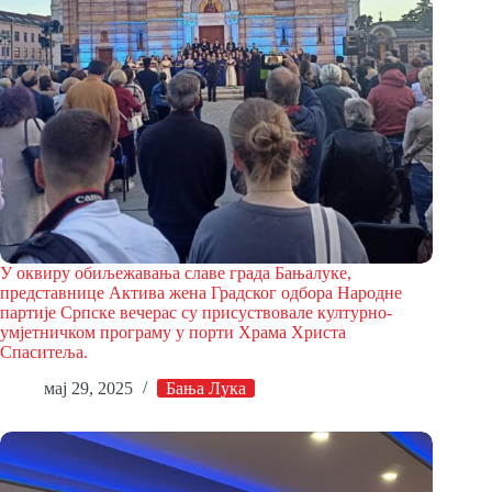
У оквиру обиљежавања славе града Бањалуке,
представнице Активa жена Градског одбора Народне
партије Српске вечерас су присуствовале културно-
умјетничком програму у порти Храма Христа
Спаситеља.
мај 29, 2025
Бања Лука