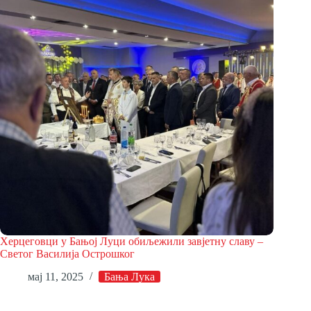
Херцеговци у Бањој Луци обиљежили завјетну славу –
Светог Василија Острошког
мај 11, 2025
Бања Лука