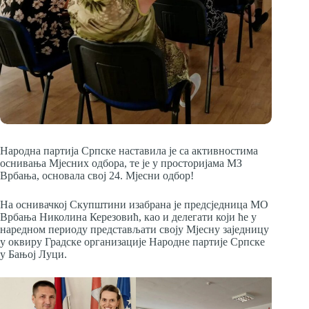
Народна партија Српске наставила је са активностима
оснивања Мјесних одбора, те је у просторијама МЗ
Врбања, основала свој 24. Мјесни одбор!
На оснивачкој Скупштини изабранa је предсједница МО
Врбања Николина Керезовић, као и делегати који ће у
наредном периоду представљати своју Мјесну заједницу
у оквиру Градске организације Народне партије Српске
у Бањој Луци.