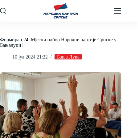
Skip
to
content
Формиран 24. Мјесни одбор Народне партије Српске у
Бањалуци!
10 јул 2024 21:22
Бања Лука