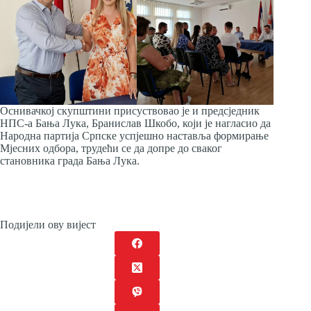
Оснивачкој скупштини присуствовао је и предсједник
НПС-а Бања Лука, Бранислав Шкобо, који је нагласио да
Народна партија Српске успјешно наставља формирање
Mјесних одбора, трудећи се да допре до сваког
становника града Бања Лука.
Подијели ову вијест