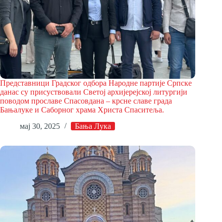
Представници Градског одбора Народне партије Српске
данас су присуствовали Светој архијерејској литургији
поводом прославе Спасовдана – крсне славе града
Бањалуке и Саборног храма Христа Спаситеља.
мај 30, 2025
Бања Лука