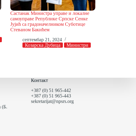
Састанак Министра управе и локалне
самоуправе Републике Српске Сенке
Јујић са градоначелником Суботице
Стеваном Бакићем
септембар 21, 2024
Козарска Дубица
Министри
Контакт
+387 (0) 51 965-442
+387 (0) 51 965-443
sekretarijat@npsrs.org
 (Б.