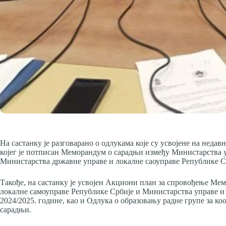
На састанку је разговарано о одлукама које су усвојене на неда
којег је потписан Меморандум о сарадњи између Министарства 
Mинистарства државне управе и локалне саоуправе
Републике С
Такође, на састанку је усвојен Акциони план за спровођење Ме
локалне самоуправе Републике Србије и Министарства управе и
2024/2025. године, као и Одлука о образовању радне групе за к
сарадњи.