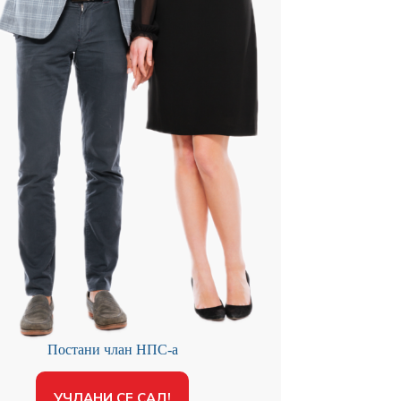
Постани члан НПС-а
УЧЛАНИ СЕ САД!