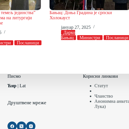
 темељ јединства”
Бањац: Доња Градина је српски
ма на литургији
Холокауст
ве
јануар 27, 2025
5
Дарко
Бањац
Министри
Посланици
истри
Посланици
Писмо
Корисни линкови
Ћир
|
Lat
Статут
Чланство
Анонимна анкета
Друштвене мреже
Лука)