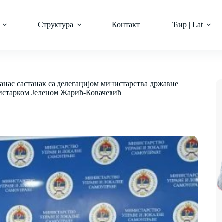
Структура
Контакт
Ћир | Lat
данас састанак са делегацијом министарства државне
нистарком Јеленом Жарић-Ковачевић