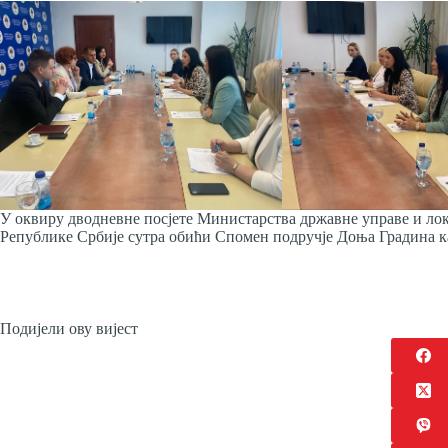
У оквиру дводневне посјете Министарства државне управе и лок
Републике Србије сутра обићи Спомен подручје Доња Градина 
Подијели ову вијест