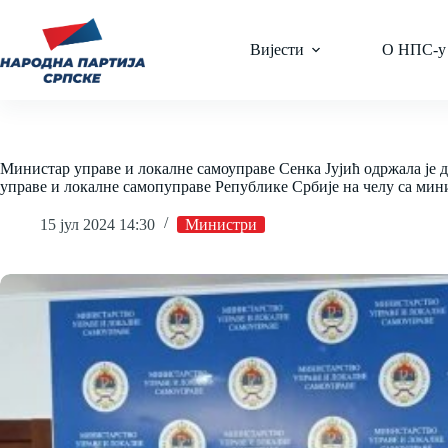
Skip
to
content
Вијести
О НПС-у
Министар управе и локалне самоуправе Сенкa Јујић одржала је 
управе и локалне самопуправе Републике Србије на челу са ми
15 јул 2024 14:30
Министри