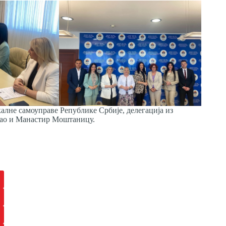
алне самоуправе Републике Србије, делегација из
као и Манастир Моштаницу.