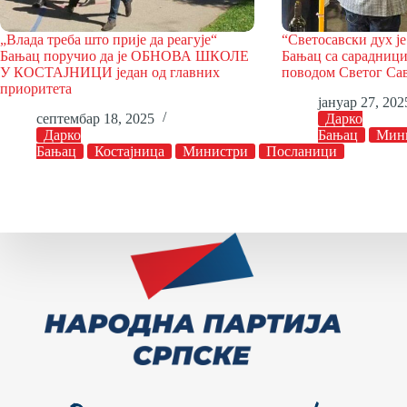
„Влада треба што прије да реагује“
“Светосавски дух је
Бањац поручио да је ОБНОВА ШКОЛЕ
Бањац са сарадници
У КОСТАЈНИЦИ један од главних
поводом Светог Са
приоритета
јануар 27, 202
септембар 18, 2025
Дарко
Дарко
Бањац
Мин
Бањац
Костајница
Министри
Посланици