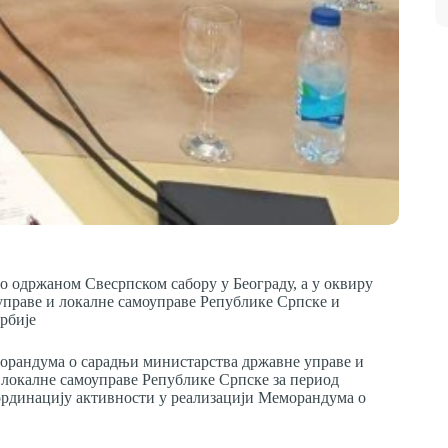
вно одржаном Свесрпском сабору у Београду, а у оквиру
управе и локалне самоуправе Републике Српске и
рбије
морандума о сарадњи министарства државне управе и
 локалне самоуправе Републике Српске за период
оординацију активности у реализацији Меморандума о