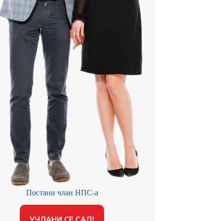
Постани члан НПС-а
УЧЛАНИ СЕ САД!