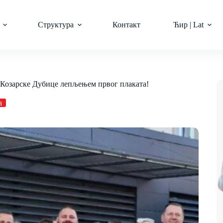
Структура
Контакт
Ћир | Lat
з Козарске Дубице лепљењем првог плаката!
а