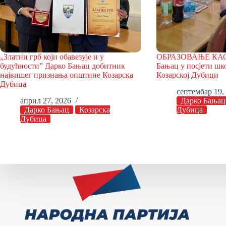
„Златни грб који обавезује и у
ОБРАЗОВАЊЕ КА
будућности” Дарко Бањац добитник
Бањац у посјети шк
највишег признања општине Козарска
Козарској Дубици
Дубица
септембар 19,
април 27, 2026
Дарко Бањац
Дарко Бањац
Козарска
Дубица
Дубица