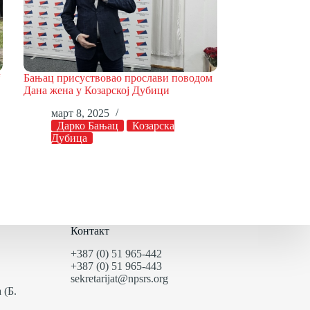
“
Бањац присуствовао прослави поводом
Дана жена у Козарској Дубици
март 8, 2025
Дарко Бањац
Козарска
Дубица
Контакт
+387 (0) 51 965-442
+387 (0) 51 965-443
sekretarijat@npsrs.org
 (Б.