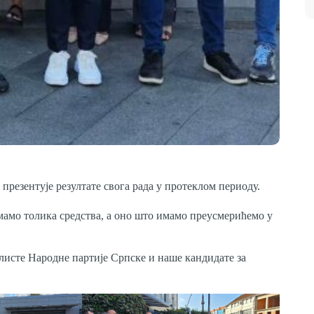
презентује резултате свога рада у протеклом периоду.
амо толика средства, а оно што имамо преусмерићемо у
исте Народне партије Српске и наше кандидате за