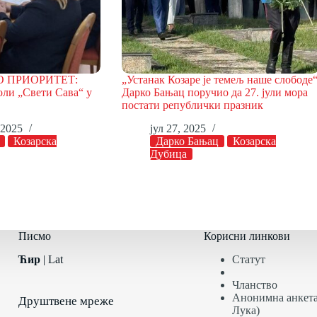
О ПРИОРИТЕТ:
„Устанак Козаре је темељ наше слободе
оли „Свети Сава“ у
Дарко Бањац поручио да 27. јули мора
постати републички празник
 2025
јул 27, 2025
Козарска
Дарко Бањац
Козарска
Дубица
Писмо
Корисни линкови
Ћир
|
Lat
Статут
Чланство
Анонимна анкета
Друштвене мреже
Лука)