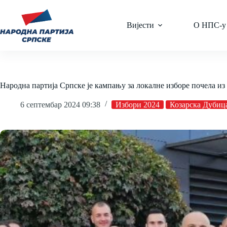
Skip
to
content
Вијести
О НПС-у
Народна партија Српске је кампању за локалне изборе почела и
6 септембар 2024 09:38
Избори 2024
Козарска Дубиц