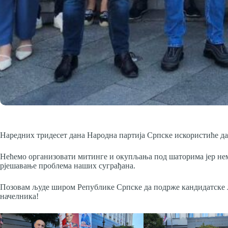
Наредних тридесет дана Народна партија Српске искористиће да 
Нећемо организовати митинге и окупљања под шаторима јер нем
рјешавање проблема наших суграђана.
Позовам људе широм Републике Српске да подрже кандидатске л
начелника!