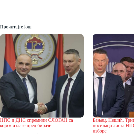
Прочитајте још
НПС и ДНС спремили СЛОГАН са
Бањац, Нешић, Трн
којим излазе пред бираче
носилаца листа НП
изборе