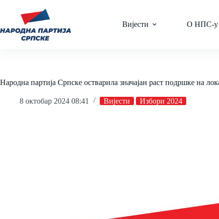
Skip
to
content
Вијести
О НПС-у
Народна партија Српске остварила значајан раст подршке на ло
8 октобар 2024 08:41
Вијести
Избори 2024