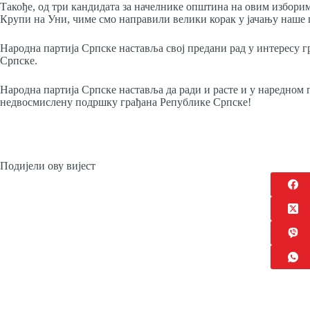
Такође, од три кандидата за начелнике општина на овим изборима
Крупи на Уни, чиме смо направили велики корак у јачању наше 
Народна партија Српске наставља свој предани рад у интересу г
Српске.
Народна партија Српске наставља да ради и расте и у наредном пе
недвосмислену подршку грађана Републике Српске!
Подијели ову вијест