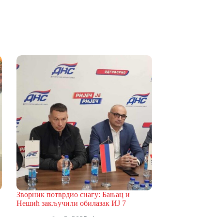
Зворник потврдио снагу: Бањац и
Нешић закључили обилазак ИЈ 7