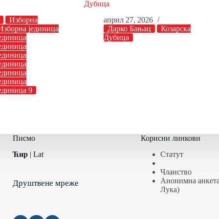
Дубица
Изборна
април 27, 2026
Изборна јединица
Дарко Бањац
Козарска
единица
Дубица
единица
единица
единица
единица
единица
единица 9
Писмо
Корисни линкови
Ћир
|
Lat
Статут
Чланство
Анонимна анкета
Друштвене мреже
Лука)