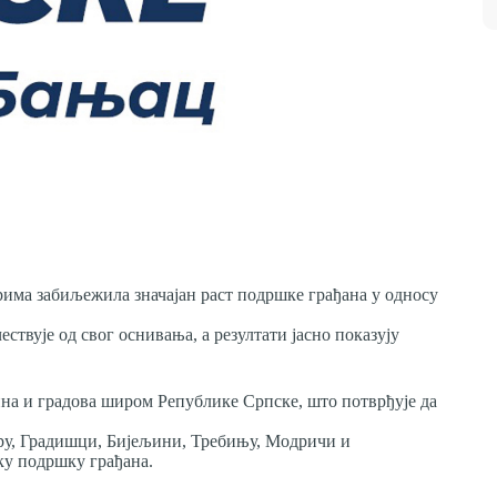
има забиљежила значајан раст подршке грађана у односу
твује од свог оснивања, а резултати јасно показују
на и градова широм Републике Српске, што потврђује да
ору, Градишци, Бијељини, Требињу, Модричи и
ку подршку грађана.