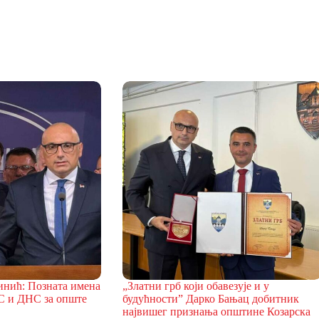
инић: Позната имена
„Златни грб који обавезује и у
С и ДНС за опште
будућности” Дарко Бањац добитник
највишег признања општине Козарска