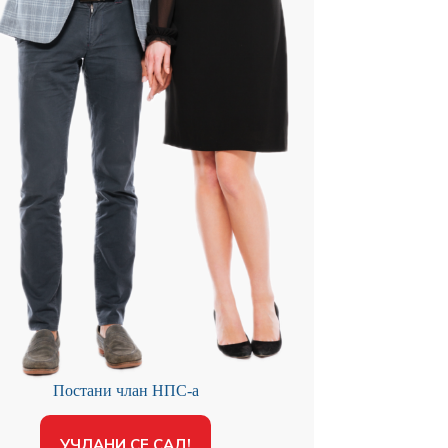
Постани члан НПС-а
УЧЛАНИ СЕ САД!