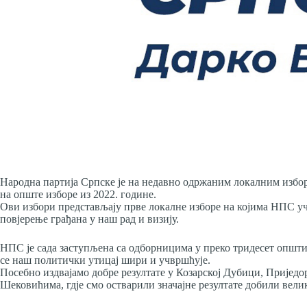
Народна партија Српске је на недавно одржаним локалним избор
на опште изборе из 2022. године.
Ови избори представљају прве локалне изборе на којима НПС учес
повјерење грађана у наш рад и визију.
НПС је сада заступљена са одборницима у преко тридесет општи
се наш политички утицај шири и учвршћује.
Посебно издвајамо добре резултате у Козарској Дубици, Пријед
Шековићима, гдје смо остварили значајне резултате добили вели