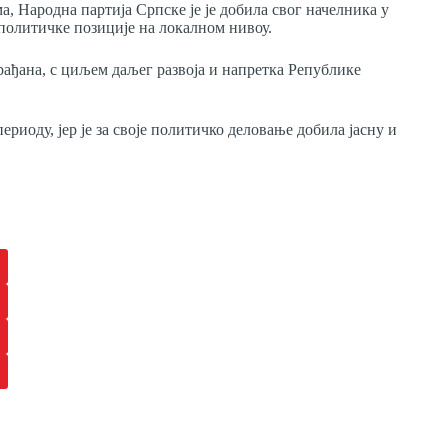
, Народна партија Српске је је добила свог начелника у
политичке позиције на локалном нивоу.
рађана, с циљем даљег развоја и напретка Републике
риоду, јер је за своје политичко деловање добила јасну и