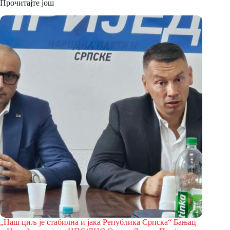
Прочитајте још
„Наш циљ је стабилна и јака Република Српска“ Бањац