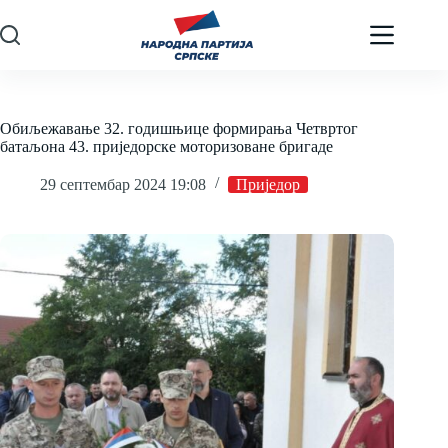
Skip
to
content
Обиљежавање 32. годишњице формирања Четвртог
батаљона 43. приједорске моторизоване бригаде
29 септембар 2024 19:08
Приједор