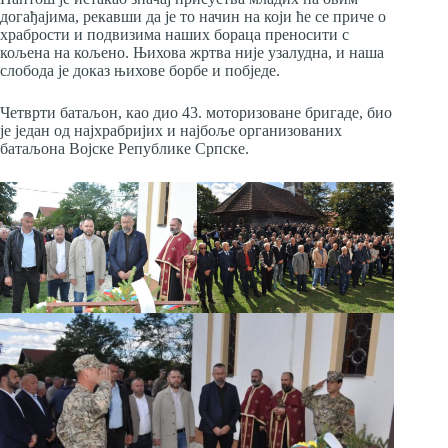
догађајима, рекавши да је то начин на који ће се приче о
храбрости и подвизима наших бораца преносити с
кољена на кољено. Њихова жртва није узалудна, и наша
слобода је доказ њихове борбе и побједе.
Четврти батаљон, као дио 43. моторизоване бригаде, био
је један од најхрабријих и најбоље организованих
батаљона Војске Републике Српске.