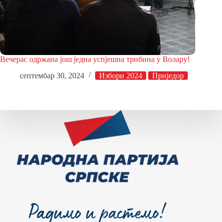
Вечерас одржана још једна успјешна трибина у Волару!
септембар 30, 2024
Избори 2024
Приједор