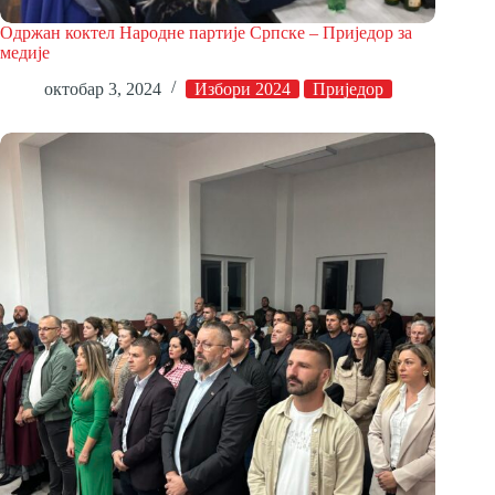
Одржан коктел Народне партије Српске – Приједор за
медије
октобар 3, 2024
Избори 2024
Приједор