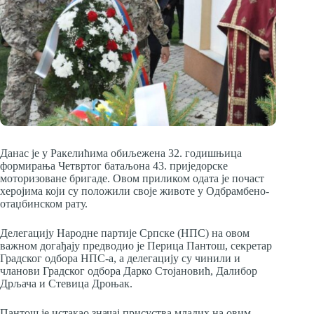
Данас је у Ракелићима обиљежена 32. годишњица
формирања Четвртог батаљона 43. приједорске
моторизоване бригаде. Овом приликом одата је почаст
херојима који су положили своје животе у Одбрамбено-
отаџбинском рату.
Делегацију Народне партије Српске (НПС) на овом
важном догађају предводио је Перица Пантош, секретар
Градског одбора НПС-а, а делегацију су чинили и
чланови Градског одбора Дарко Стојановић, Далибор
Дрљача и Стевица Дроњак.
Пантош је истакао значај присуства младих на овим