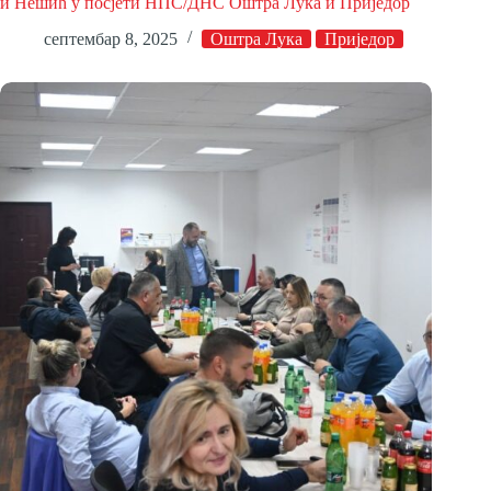
и Нешић у посјети НПС/ДНС Оштра Лука и Приједор
септембар 8, 2025
Оштра Лука
Приједор