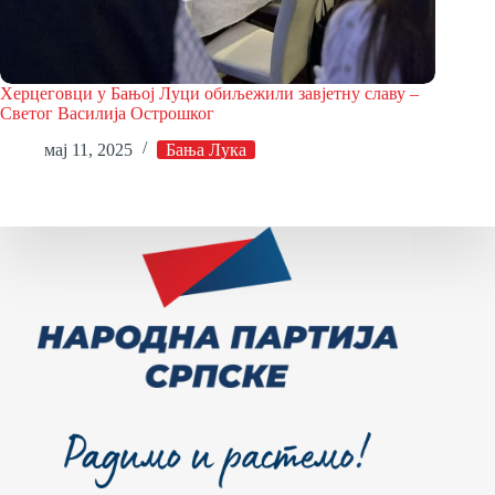
Херцеговци у Бањој Луци обиљежили завјетну славу –
Светог Василија Острошког
мај 11, 2025
Бања Лука