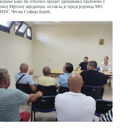
кораке како би отпочео процес рјешавања проблема у
овој Мјесној заједници, истакла је предсједница МО
НПС Чесма Софија Бајић.