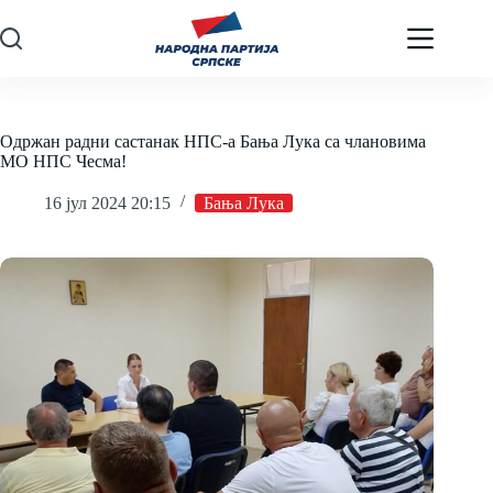
Skip
to
content
Одржан радни састанак НПС-а Бања Лука са члановима
МО НПС Чесма!
16 јул 2024 20:15
Бања Лука