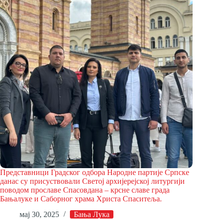
Представници Градског одбора Народне партије Српске
данас су присуствовали Светој архијерејској литургији
поводом прославе Спасовдана – крсне славе града
Бањалуке и Саборног храма Христа Спаситеља.
мај 30, 2025
Бања Лука