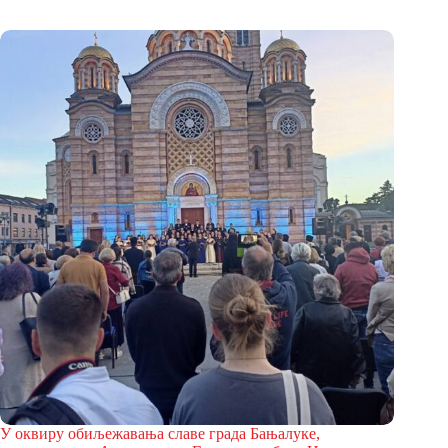
У оквиру обиљежавања славе града Бањалуке,