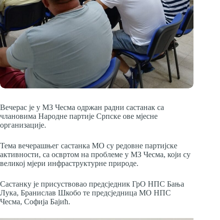
Вечерас је у МЗ Чесма одржан радни састанак са
члановима Народне партије Српске ове мјесне
организације.
Тема вечерашњег састанка МО су редовне партијске
активности, са освртом на проблеме у МЗ Чесма, који су
великој мјери инфраструктурне природе.
Састанку је присуствовао предсједник ГрО НПС Бања
Лука, Бранислав Шкобо те предсједница МО НПС
Чесма, Софија Бајић.