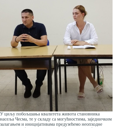
У циљу побољшања квалитета живота становника
насеља Чесма, те у складу са могућностима, заједничким
залагањем и иницијативама предузећемо неопходне