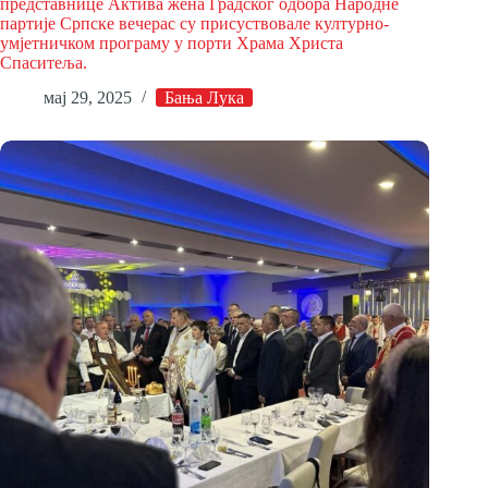
представнице Активa жена Градског одбора Народне
партије Српске вечерас су присуствовале културно-
умјетничком програму у порти Храма Христа
Спаситеља.
мај 29, 2025
Бања Лука