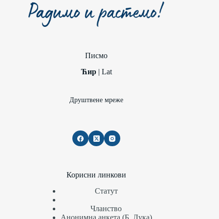
Писмо
Ћир
|
Lat
Друштвене мреже
Корисни линкови
Статут
Чланство
Анонимна анкета (Б. Лука)