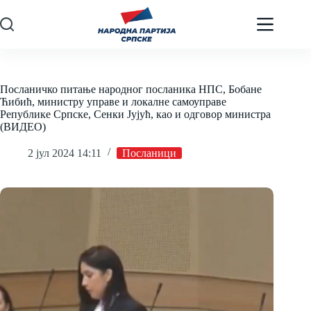
Skip
to
content
Посланичко питање народног посланика НПС, Бобане
Ћибић, министру управе и локалне самоуправе
Републике Српске, Сенки Јујућ, као и одговор министра
(ВИДЕО)
2 јул 2024 14:11
Посланици