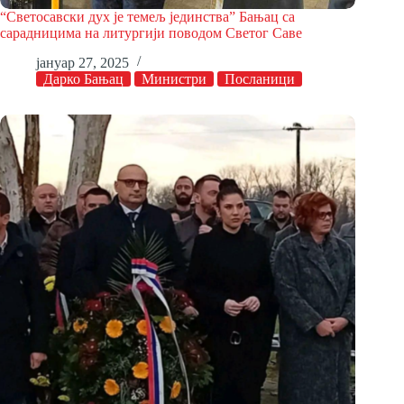
“Светосавски дух је темељ јединства” Бањац са
сарадницима на литургији поводом Светог Саве
јануар 27, 2025
Дарко Бањац
Министри
Посланици