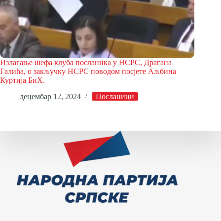
Излагање шефа клуба посланика у НСРС, Драгана
Галића, о закључку НСРС поводом посјете Аљбина
Куртија БиХ.
децембар 12, 2024
Посланици