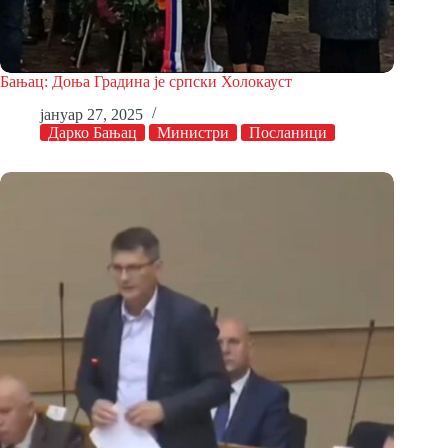
Бањац: Доња Градина је српски Холокауст
јануар 27, 2025
Дарко Бањац
Министри
Посланици