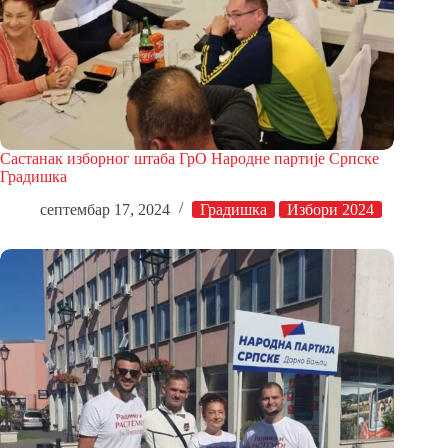
Састанак изборног штаба ГрО Народне партије Српске
Градишка
септембар 17, 2024
Градишка
Избори 2024