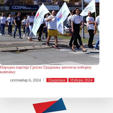
Народна партија Српске Градишка започела изборну
кампању
септембар 6, 2024
Градишка
Избори 2024