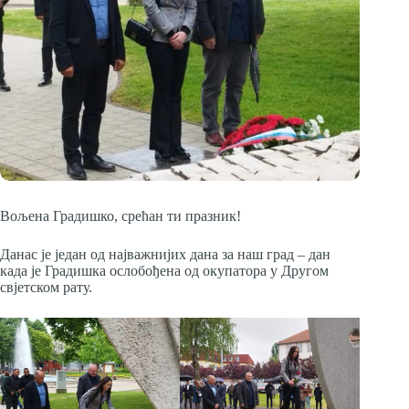
Вољена Градишко, срећан ти празник!
Данас је један од најважнијих дана за наш град – дан
када је Градишка ослобођена од окупатора у Другом
свјетском рату.