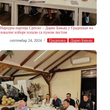
Народна партија Српске – Дарко Бањац у Градишци на
локалне изборе излази са пуном листом
септембар 24, 2024
Градишка
Дарко Бањац