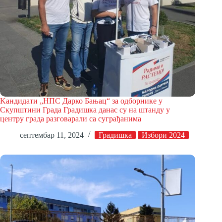
Kaндидати „НПС Дарко Бањац“ за одборнике у
Скупштини Града Градишка данас су на штанду у
центру града разговарали са суграђанима
септембар 11, 2024
Градишка
Избори 2024