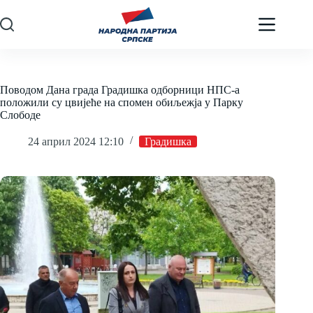
Skip
to
content
Поводом Дана града Градишка одборници НПС-а
положили су цвијеће на спомен обиљежја у Парку
Слободе
24 април 2024 12:10
Градишка