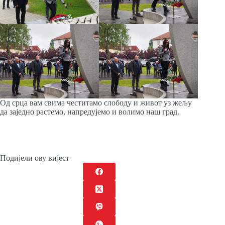
Од
срца вам свима честитамo слободу и живот уз жељу
да заједно растемо, напредујемо и волимо наш град.
Подијели ову вијест