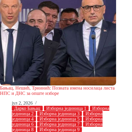
Бањац, Нешић, Трнинић: Позната имена носилаца листа
НПС и ДНС за опште изборе
јул 2, 2026
Дарко Бањац
Изборна јединица 1
Изборна
јединица 2
Изборна јединица 3
Изборна
јединица 4
Изборна јединица 5
Изборна
јединица 6
Изборна јединица 7
Изборна
јединица 8
Изборна јединица 9