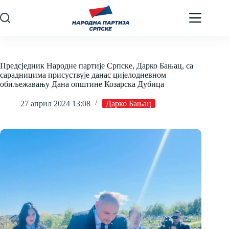
Skip
to
content
Предсједник Народне партије Српске, Дарко Бањац, са
сарадницима присуствује данас цијелодневном
обиљежавању Дана општине Козарска Дубица
27 април 2024 13:08
Дарко Бањац