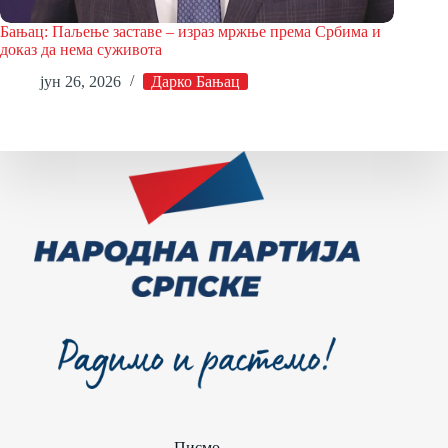
Бањац: Паљење заставе – израз мржње према Србима и
доказ да нема суживота
јун 26, 2026
Дарко Бањац
Писмо