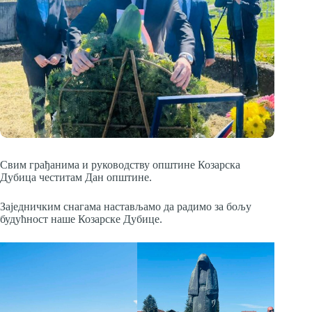
Свим грађанима и руководству општине Козарска
Дубица честитам Дан општине.
Заједничким снагама настављамо да радимо за бољу
будућност наше Козарске Дубице.