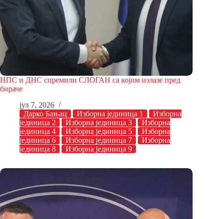
НПС и ДНС спремили СЛОГАН са којим излазе пред
бираче
јул 7, 2026
Дарко Бањац
Изборна јединица 1
Изборна
јединица 2
Изборна јединица 3
Изборна
јединица 4
Изборна јединица 5
Изборна
јединица 6
Изборна јединица 7
Изборна
јединица 8
Изборна јединица 9