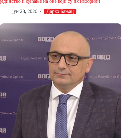
јединство и сјећање на оне који су их изборили
јун 28, 2026
Дарко Бањац