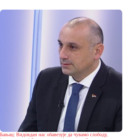
Бањац: Видовдан нас обавезује да чувамо слободу,