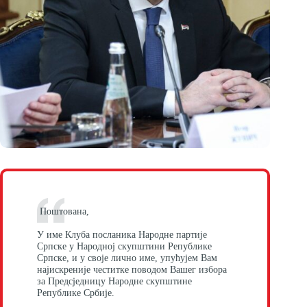
Поштована,
У име Клуба посланика Народне партије
Српске у Народној скупштини Републике
Српске, и у своје лично име, упућујем Вам
најискреније честитке поводом Вашег избора
за Предсједницу Народне скупштине
Републике Србије.