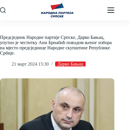
Skip
to
content
Предсједник Народне партије Српске, Дарко Бањац,
упутио је честитку Ани Брнабић поводом њеног избора
на мjесто предсједнице Народне скупштине Републике
Србије.
21 март 2024 15:30
Дарко Бањац