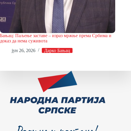
Бањац: Паљење заставе – израз мржње према Србима и
доказ да нема суживота
јун 26, 2026
Дарко Бањац