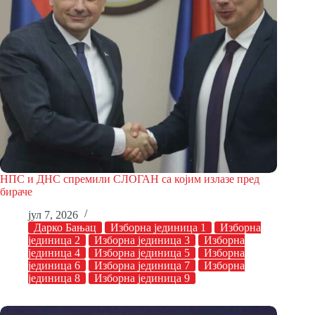
НПС и ДНС спремили СЛОГАН са којим излазе пред
бираче
јул 7, 2026
Дарко Бањац
Изборна јединица 1
Изборна
јединица 2
Изборна јединица 3
Изборна
јединица 4
Изборна јединица 5
Изборна
јединица 6
Изборна јединица 7
Изборна
јединица 8
Изборна јединица 9