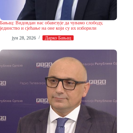
Бањац: Видовдан нас обавезује да чувамо слободу,
јединство и сјећање на оне који су их изборили
јун 28, 2026
Дарко Бањац