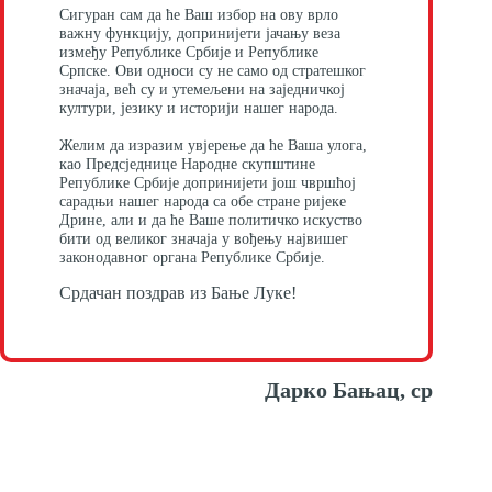
Сигуран сам да ће Ваш избор на ову врло
важну функцију, допринијети јачању веза
између Републике Србије и Републике
Српске. Ови односи су не само од стратешког
значаја, већ су и утемељени на заједничкој
култури, језику и историји нашег народа.
Желим да изразим увјерење да ће Ваша улога,
као Предсједнице Народне скупштине
Републике Србије допринијети још чвршћој
сарадњи нашег народа са обе стране ријеке
Дрине, али и да ће Ваше политичко искуство
бити од великог значаја у вођењу највишег
законодавног органа Републике Србије.
Срдачан поздрав из Бање Луке!
Дарко Бањац, ср