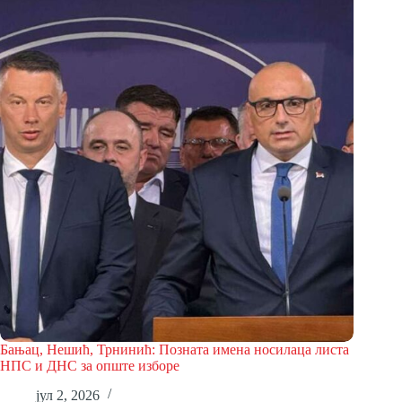
Бањац, Нешић, Трнинић: Позната имена носилаца листа
НПС и ДНС за опште изборе
јул 2, 2026