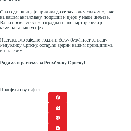
Ова годишњица је прилика да се захвалим сваком од вас
на вашем ангажману, подршци и вјери у наше циљеве.
Ваша посвећеност у изградњи наше партије била је
кључна за наш успјех.
Настављамо заједно градити бољу будућност за нашу
Републику Српску, остајући вјерни нашим принципима
и циљевима.
Радимо и растемо за Републику Српску!
Подијели ову вијест