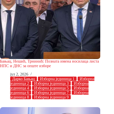
Бањац, Нешић, Трнинић: Позната имена носилаца листа
НПС и ДНС за опште изборе
јул 2, 2026
Дарко Бањац
Изборна јединица 1
Изборна
јединица 2
Изборна јединица 3
Изборна
јединица 4
Изборна јединица 5
Изборна
јединица 6
Изборна јединица 7
Изборна
јединица 8
Изборна јединица 9