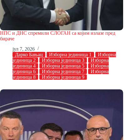
НПС и ДНС спремили СЛОГАН са којим излазе пред
бираче
јул 7, 2026
Дарко Бањац
Изборна јединица 1
Изборна
јединица 2
Изборна јединица 3
Изборна
јединица 4
Изборна јединица 5
Изборна
јединица 6
Изборна јединица 7
Изборна
јединица 8
Изборна јединица 9