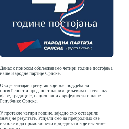
Данас с поносом обиљежавамо четири године постојања
наше Народне партије Српске.
Ово је значајан тренутак који нас подсјећа на
посвећеност и преданост нашим циљевима – очувању
вјере, традиције, националних вриједности и наше
Републике Српске.
У протекле четири године, заједно смо остварили
значајне резултате. Успјели смо да пребродимо све
изазове и да промовишемо вриједности које нас чине
поносним.