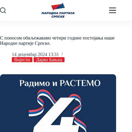
Skip
to
content
С поносом обиљежавамо четири године постојања наше
Народне партије Српске.
14 децембар 2024 13:31
Вијести
Дарко Бањац