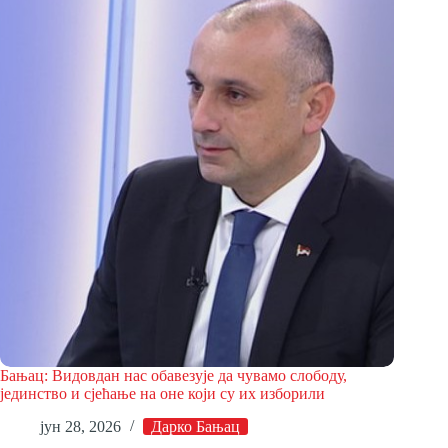
Бањац: Видовдан нас обавезује да чувамо слободу,
јединство и сјећање на оне који су их изборили
јун 28, 2026
Дарко Бањац