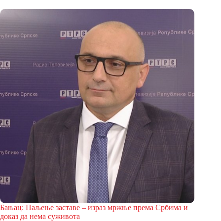
Бањац: Паљење заставе – израз мржње према Србима и
доказ да нема суживота