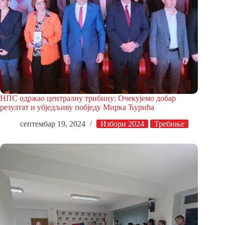
НПС одржао централну трибину: Очекујемо добар
резултат и убједљиву побједу Мирка Ћурића
септембар 19, 2024
Избори 2024
Требиње