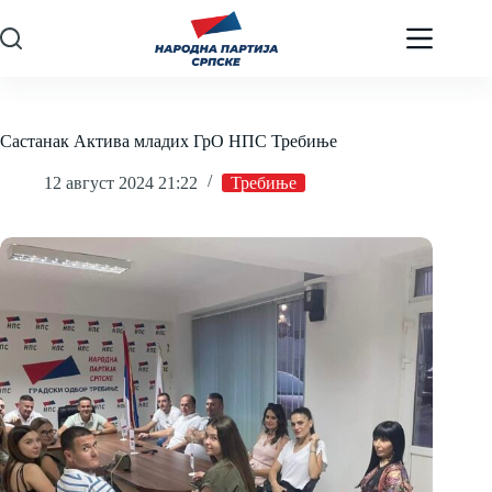
Skip
to
content
Састанак Актива младих ГрО НПС Требиње
12 август 2024 21:22
Требиње