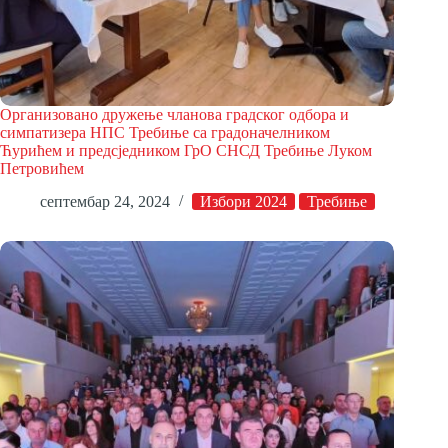
Организовано дружење чланова градског одбора и
симпатизера НПС Требиње са градоначелником
Ћурићем и предсједником ГрО СНСД Требиње Луком
Петровићем
септембар 24, 2024
Избори 2024
Требиње