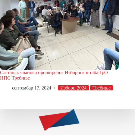
Састанак чланова проширеног Изборног штаба ГрО
НПС Требиње
септембар 17, 2024
Избори 2024
Требиње