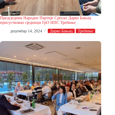
Предсједник Народне Партије Српске Дарко Бањац
присуствовао сједници ГрО НПС Требиње
децембар 14, 2024
Дарко Бањац
Требиње