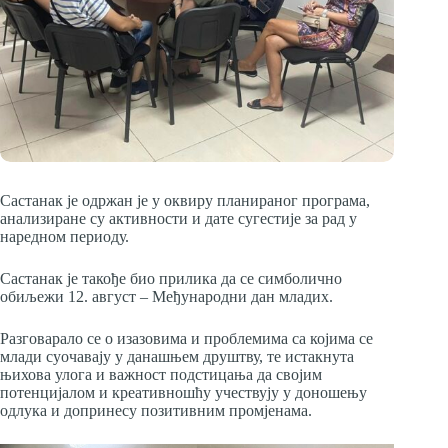
Састанак је одржан је у оквиру планираног програма,
анализиране су активности и дате сугестије за рад у
наредном периоду.
Састанак је такође био прилика да се симболично
обиљежи 12. август – Међународни дан младих.
Разговарало се о изазовима и проблемима са којима се
млади суочавају у данашњем друштву, те истакнута
њихова улога и важност подстицања да својим
потенцијалом и креативношћу учествују у доношењу
одлука и допринесу позитивним промјенама.