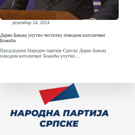
децембар 24, 2024
Дарко Бањац упутио честитку поводом католичког
Божића
Предсједник Народне партије Српске Дарко Бањац
поводом католичког Божића упутио…