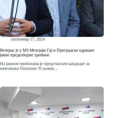
септембар 17, 2024
Вечерас је у MЗ Мезграји Гај и Приградско одржане
јавне предизборнe трибине
На јавним трибинама је представљен кандидат за
начелника Општине Угљевик…