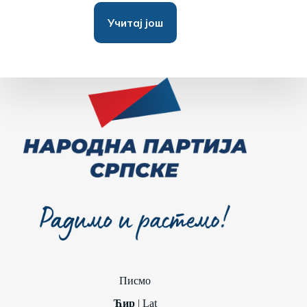
Учитај још
Писмо
Ћир
|
Lat