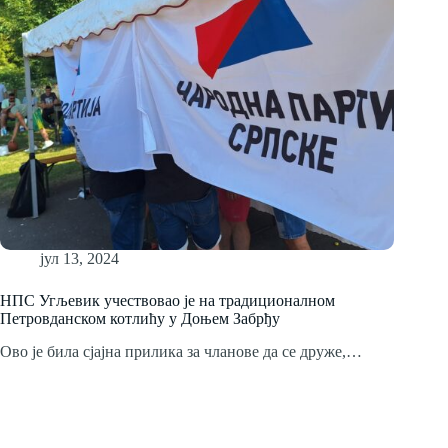
јул 13, 2024
НПС Угљевик учествовао је на традиционалном
Петровданском котлићу у Доњем Забрђу
Ово је била сјајна прилика за чланове да се друже,…