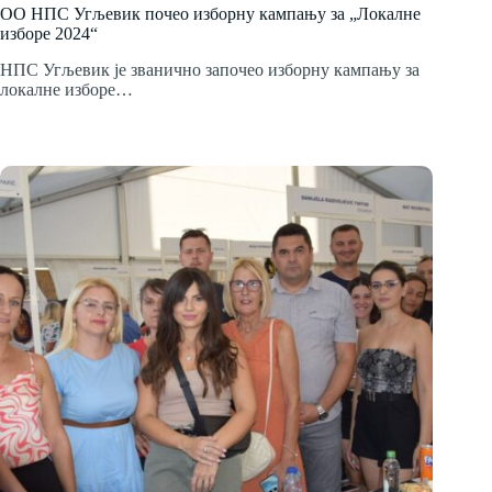
ОО НПС Угљевик почео изборну кампању за „Локалне
изборе 2024“
НПС Угљевик је званично започео изборну кампању за
локалне изборе…