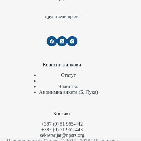
Друштвене мреже
Корисни линкови
Статут
Чланство
Анонимна анкета (Б. Лука)
Контакт
+387 (0) 51 965-442
+387 (0) 51 965-443
sekretarijat@npsrs.org
Народна партија Српске © 2023 - 2026 | Нека права