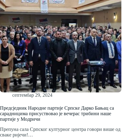
септембар 29, 2024
Предсједник Народне партије Српске Дарко Бањац са
сарадницима присуствовао је вечерас трибини наше
партије у Модричи
Препуна сала Српског културног центра говори више од
сваке ријечи!…