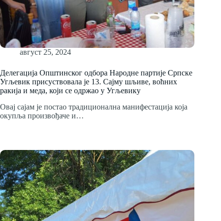
август 25, 2024
Делегација Општинског одбора Народне партије Српске
Угљевик присуствовала је 13. Сајму шљиве, воћних
ракија и меда, који се одржао у Угљевику
Овај сајам је постао традиционална манифестација која
окупља произвођаче и…