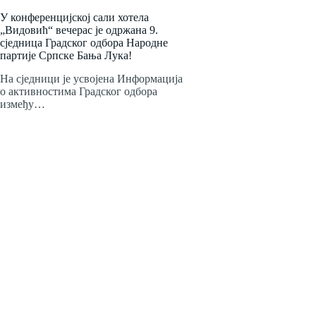
У конференцијској сали хотела
„Видовић“ вечерас је одржана 9.
сједница Градског одбора Народне
партије Српске Бања Лука!
На сједници је усвојена Информација
о активностима Градског одбора
између…