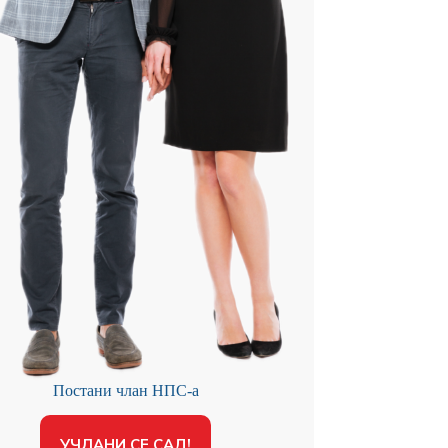
Постани члан НПС-а
УЧЛАНИ СЕ САД!