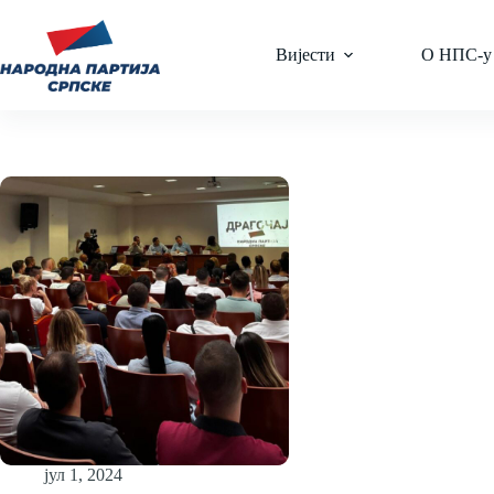
Skip
to
content
Вијести
О НПС-у
јул 1, 2024