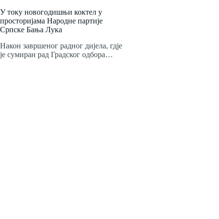
У току новогодишњи коктел у
просторијама Народне партије
Српске Бања Лука
Након завршеног радног дијела, гдје
је сумиран рад Градског одбора…