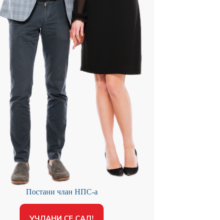
Постани члан НПС-а
УЧЛАНИ СЕ САД!