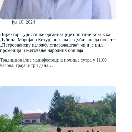
јул 10, 2024
Директор Туристичке организације општине Козарска
Дубица, Маријана Котур, позвала је Дубичане да посјете
„Петровданску изложбу стваралаштва“ чији је циљ
промоција и његовање народних обичаја
Традиционална манифестација почиње сутра у 11.00
часова, трајаће три дана…