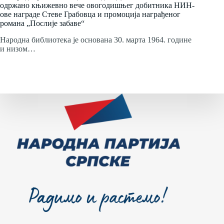
одржано књижевно вече овогодишњег добитника НИН-
ове награде Стеве Грабовца и промоција награђеног
романа „Послије забаве“
Народна библиотека је основана 30. марта 1964. године
и низом…