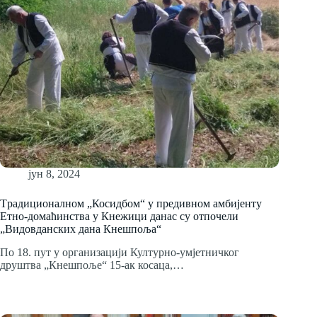
јун 8, 2024
Tрадиционалном „Косидбом“ у предивном амбијенту
Етно-домаћинства у Кнежици данас су отпочели
„Видовданских дана Кнешпоља“
По 18. пут у организацији Културно-умјетничког
друштва „Кнешпоље“ 15-ак косаца,…