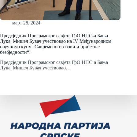
март 28, 2024
Предсједник Програмског савјета ГрО НПС-а Бања
Лука, Мишел Бувач учествовао на IV Међународном
научном скупу „Савремени изазови и пријетње
безбједности“!
Предсједник Програмског савјета ГрО НПС-а Бања
Лука, Мишел Бувач учествовао…