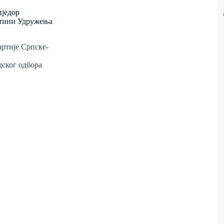
иједор
тини Удружења
артије Српске-
дског одбора