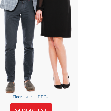
Постани члан НПС-а
УЧЛАНИ СЕ САД!