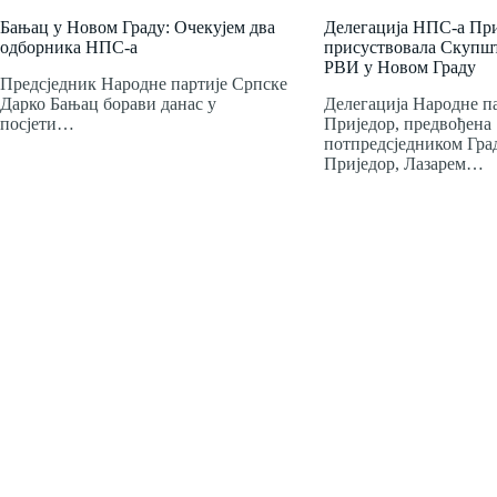
Бањац у Новом Граду: Очекујем два
Делегација НПС-а Пр
одборника НПС-а
присуствовала Скупш
РВИ у Новом Граду
Предсједник Народне партије Српске
Дарко Бањац борави данас у
Делегација Народне п
посјети…
Приједор, предвођена
потпредсједником Гра
Приједор, Лазарем…