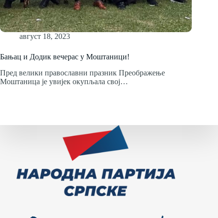
август 18, 2023
Бањац и Додик вечерас у Моштаници!
Пред велики православни празник Преображење
Моштаница је увијек окупљала свој…