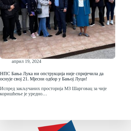
април 19, 2024
НПС Бања Лука ни опструкција није спријечила да
оснује свој 21. Мјесни одбор у Бањој Луци!
Испред закључаних просторија МЗ Шарговац за чије
коришћење је уредно…