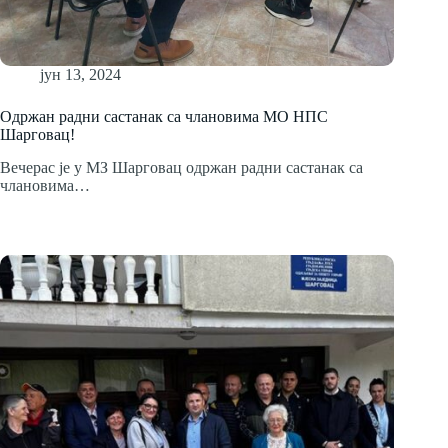
јун 13, 2024
Одржан радни састанак са члановима МО НПС
Шарговац!
Вечерас је у МЗ Шарговац одржан радни састанак са
члановима…