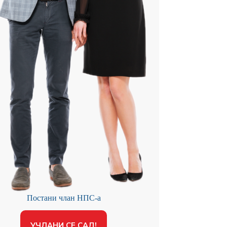
Постани члан НПС-а
УЧЛАНИ СЕ САД!