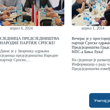
април 6, 2024
април 1, 2024
СЈЕДНИЦА ПРЕДСЈЕДНИШТВА
Вечерас је у простори
НАРОДНЕ ПАРТИЈЕ СРПСКЕ!
партије Српске одржан
Предсједништва Градс
Данас је у Зворнику одржана
НПС-а Бања Лука!
сједница предсједништва Народне
партије Српске,…
На сједници је размат
Информација о раду ч
Предсједништва изм
Учитај ј