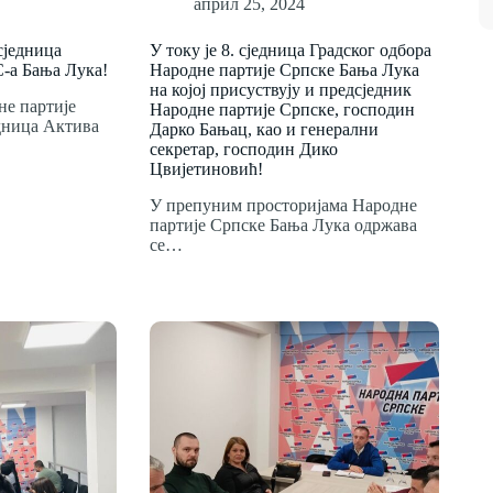
април 25, 2024
сједница
У току је 8. сједница Градског одбора
-а Бања Лука!
Народне партије Српске Бања Лука
на којој присуствују и предсједник
не партије
Народне партије Српске, господин
едница Актива
Дарко Бањац, као и генерални
секретар, господин Дико
Цвијетиновић!
У препуним просторијама Народне
партије Српске Бања Лука одржава
се…