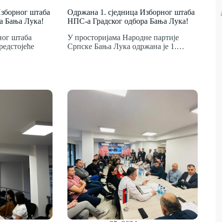
Изборног штаба
Одржана 1. сједница Изборног штаба
а Бања Лука!
НПС-а Градског одбора Бања Лука!
ног штаба
У просторијама Народне партије
редстојеће
Српске Бања Лука одржана је 1.…