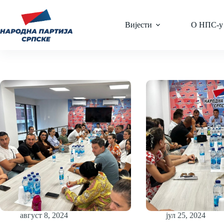
Skip
to
content
Вијести
О НПС-у
август 8, 2024
јул 25, 2024