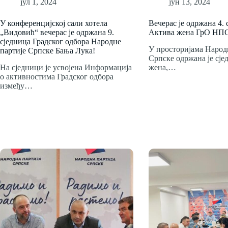
јул 1, 2024
јун 13, 2024
У конференцијској сали хотела
Вечерас је одржана 4. 
„Видовић“ вечерас је одржана 9.
Актива жена ГрО НПС
сједница Градског одбора Народне
У просторијама Народ
партије Српске Бања Лука!
Српске одржана је сј
На сједници је усвојена Информација
жена,…
о активностима Градског одбора
између…