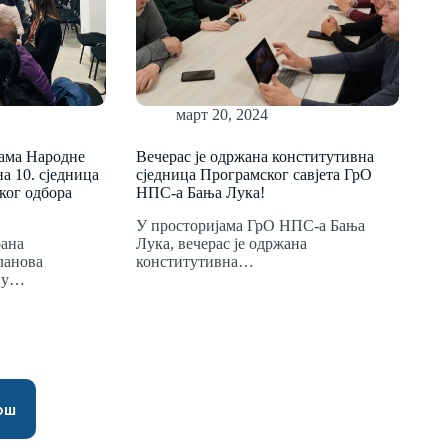
март 20, 2024
јама Народне
Вечерас је одржана конститутивна
а 10. сједница
сједница Програмског савјета ГрО
ког одбора
НПС-а Бања Лука!
У просторијама ГрО НПС-а Бања
рана
Лука, вечерас је одржана
ланова
конститутивна…
еђу…
ош