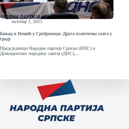
октобар 1, 2025
Бањац и Нешић у Сребреници: Друга политичка снага у
граду
Предсједници Народне партије Српске (НПС) и
Демократског народног савеза (ДНС),…