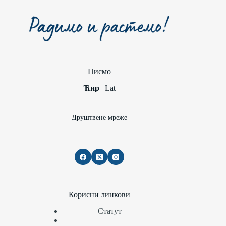
Писмо
Ћир
|
Lat
Друштвене мреже
Корисни линкови
Статут