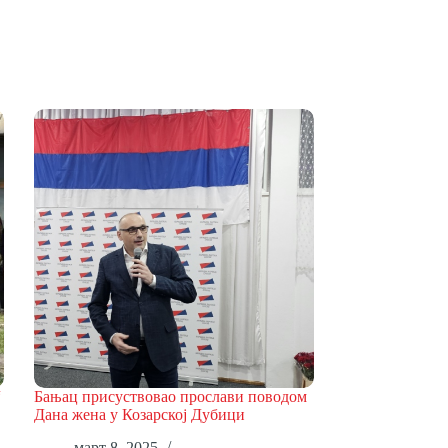
“
Бањац присуствовао прослави поводом
Дана жена у Козарској Дубици
март 8, 2025