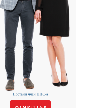
Постани члан НПС-а
УЧЛАНИ СЕ САД!