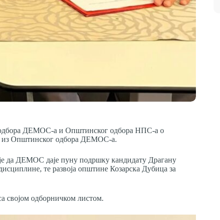
г одбора ДЕМОС-а и Општинског одбора НПС-а о
је из Општинског одбора ДЕМОС-а.
је да ДЕМОС даје пуну подршку кандидату Драгану
дисциплине, те развоја општине Козарска Дубица за
а својом одборничком листом.