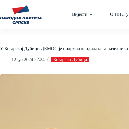
Skip
to
content
Вијести
О НПС-у
У Козарској Дубици ДЕМОС је подржао кандидата за начелника 
12 јул 2024 22:24
Козарска Дубица