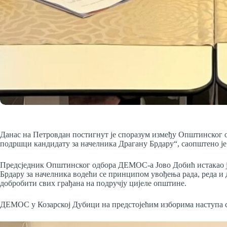
Данас на Петровдан постигнут је споразум између Општинско
подршци кандидату за начелника Драгану Брдару“, саопштено 
Предсједник Општинског одбора ДЕМОС-а Јово Добић истакао 
Брдару за начелника водећи се принципом увођења рада, реда и 
добробити свих грађана на подручју цијеле општине.
ДЕМОС у Козарској Дубици на предстојећим изборима наступа с