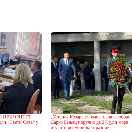
О ПРИОРИТЕТ:
„Устанак Козаре је темељ наше слободе
оли „Свети Сава“ у
Дарко Бањац поручио да 27. јули мора
постати републички празник