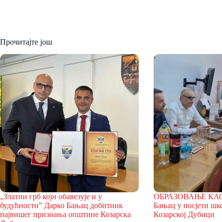
Прочитајте још
„Златни грб који обавезује и у
ОБРАЗОВАЊЕ КА
будућности” Дарко Бањац добитник
Бањац у посјети шк
највишег признања општине Козарска
Козарској Дубици