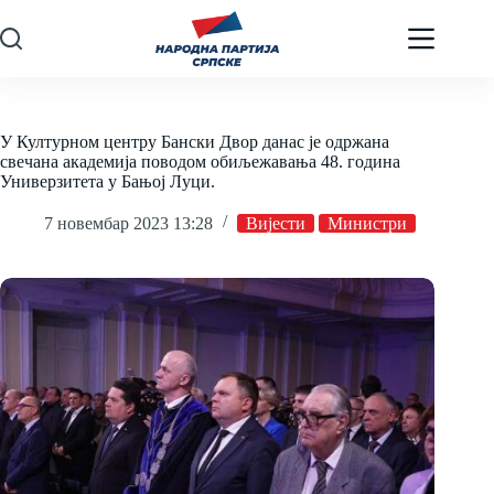
Skip
to
content
У Културном центру Бански Двор данас је одржана
свечана академија поводом обиљежавања 48. година
Универзитета у Бањој Луци.
7 новембар 2023 13:28
Вијести
Министри