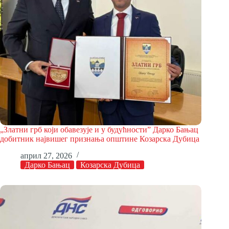
„Златни грб који обавезује и у будућности” Дарко Бањац
добитник највишег признања општине Козарска Дубица
април 27, 2026
Дарко Бањац
Козарска Дубица