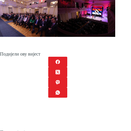
Подијели ову вијест