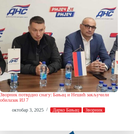
Зворник потврдио снагу: Бањац и Нешић закључили
обилазак ИЈ 7
октобар 3, 2025
Дарко Бањац
Зворник