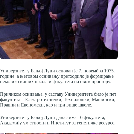
Универзитет у Бањој Луци основан је 7. новембра 1975.
године, а његовом оснивању претходило је формирање
неколико виших школа и факултета на овом простору.
Приликом оснивања, у саставу Универзитета било је пет
факултета – Електротехнички, Технолошки, Машински,
Правни и Економски, као и три више школе.
Универзитет у Бањој Луци данас има 16 факултета,
Академију умјетности и Институт за генетичке ресурсе.