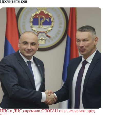
Прочитајте још
НПС и ДНС спремили СЛОГАН са којим излазе пред