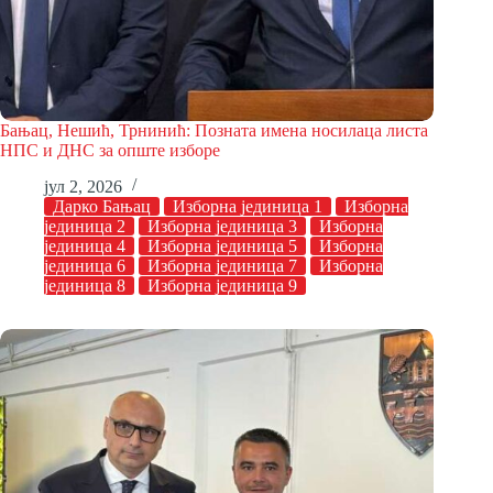
Бањац, Нешић, Трнинић: Позната имена носилаца листа
НПС и ДНС за опште изборе
јул 2, 2026
Дарко Бањац
Изборна јединица 1
Изборна
јединица 2
Изборна јединица 3
Изборна
јединица 4
Изборна јединица 5
Изборна
јединица 6
Изборна јединица 7
Изборна
јединица 8
Изборна јединица 9