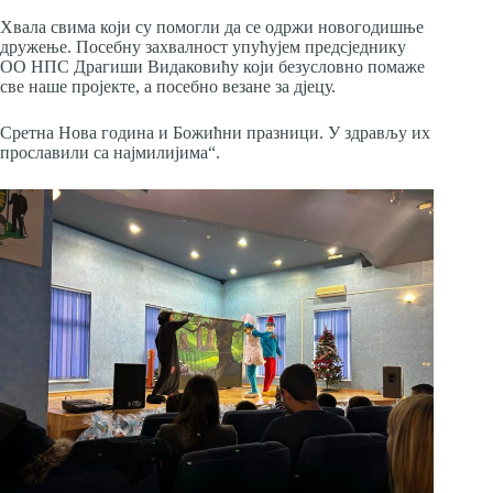
Хвала свима који су помогли да се одржи новогодишње
дружење. Посебну захвалност упућујем предсједнику
ОО НПС Драгиши Видаковићу који безусловно помаже
све наше пројекте, а посебно везане за дјецу.
Сретна Нова година и Божићни празници. У здрављу их
прославили са најмилијима“.