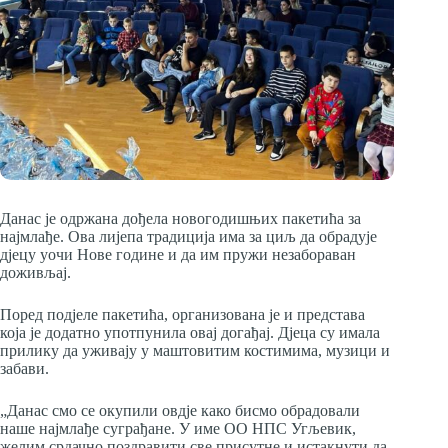
Данас је одржана дођела новогодишњих пакетића за
најмлађе. Ова лијепа традиција има за циљ да обрадује
дјецу уочи Нове године и да им пружи незабораван
доживљај.
Поред подјеле пакетића, организована је и представа
која је додатно употпунила овај догађај. Дјеца су имала
прилику да уживају у маштовитим костимима, музици и
забави.
„Данас смо се окупили овдје како бисмо обрадовали
наше најмлађе суграђане. У име ОО НПС Угљевик,
желим срдачно поздравити све присутне и истакнути да