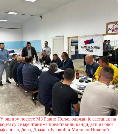
У оквиру посjете МЗ Равно Поље, одржан је састанак на
којем су се мјештанима представили кандидати из овог
мјесног одбора, Дражен Југовић и Милијан Николић