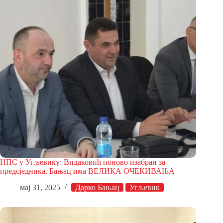
НПС у Угљевику: Видаковић поново изабран за
предсједника, Бањац има ВЕЛИКА ОЧЕКИВАЊА
мај 31, 2025
Дарко Бањац
Угљевик