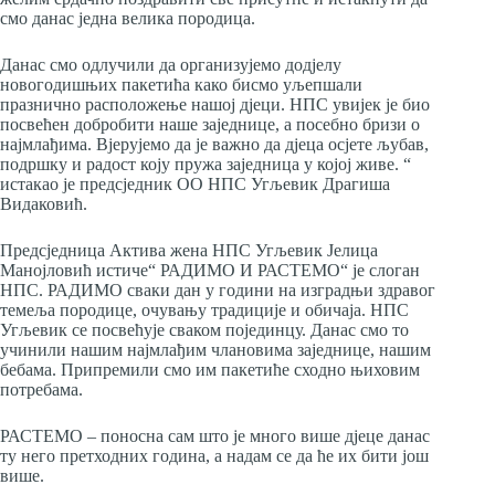
смо данас једна велика породица.
Данас смо одлучили да организујемо додјелу
новогодишњих пакетића како бисмо уљепшали
празнично расположење нашој дјеци. НПС увијек је био
посвећен добробити наше заједнице, а посебно бризи о
најмлађима. Вјерујемо да је важно да дјеца осјете љубав,
подршку и радост коју пружа заједница у којој живе. “
истакао је предсједник ОО НПС Угљевик Драгиша
Видаковић.
Предсједница Актива жена НПС Угљевик Јелица
Манојловић истиче“ РАДИМО И РАСТЕМО“ је слоган
НПС. РАДИМО сваки дан у години на изградњи здравог
темеља породице, очувању традиције и обичаја. НПС
Угљевик се посвећује сваком појединцу. Данас смо то
учинили нашим најмлађим члановима заједнице, нашим
бебама. Припремили смо им пакетиће сходно њиховим
потребама.
РАСТЕМО – поносна сам што је много више дјеце данас
ту него претходних година, а надам се да ће их бити још
више.