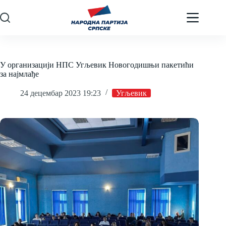
Skip
to
content
У организацији НПС Угљевик Новогодишњи пакетићи
за најмлађе
24 децембар 2023 19:23
Угљевик