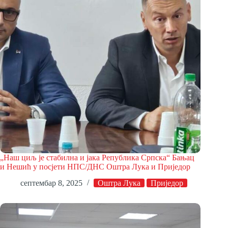
„Наш циљ је стабилна и јака Република Српска“ Бањац
и Нешић у посјети НПС/ДНС Оштра Лука и Приједор
септембар 8, 2025
Оштра Лука
Приједор