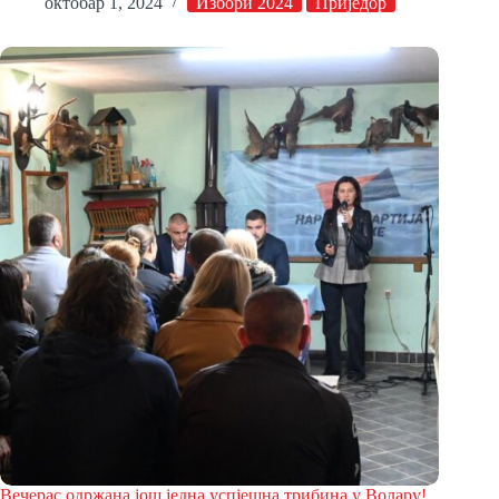
октобар 1, 2024
Избори 2024
Приједор
Вечерас одржана још једна успјешна трибина у Волару!