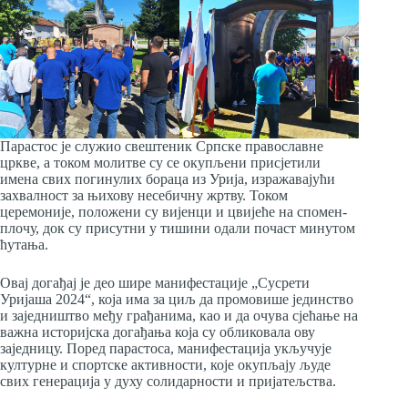
Парастос је служио свештеник Српске православне
цркве, а током молитве су се окупљени присјетили
имена свих погинулих бораца из Урија, изражавајући
захвалност за њихову несебичну жртву. Током
церемоније, положени су вијенци и цвијеће на спомен-
плочу, док су присутни у тишини одали почаст минутом
ћутања.
Овај догађај је део шире манифестације „Сусрети
Уријаша 2024“, која има за циљ да промовише јединство
и заједништво међу грађанима, као и да очува сјећање на
важна историјска догађања која су обликовала ову
заједницу. Поред парастоса, манифестација укључује
културне и спортске активности, које окупљају људе
свих генерација у духу солидарности и пријатељства.