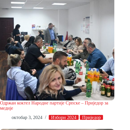
Одржан коктел Народне партије Српске – Приједор за
медије
октобар 3, 2024
Избори 2024
Приједор