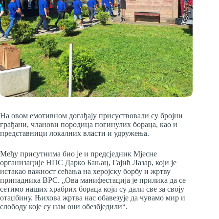
На овом емотивном догађају присуствовали су бројни
грађани, чланови породица погинулих бораца, као и
представници локалних власти и удружења.
Међу присутнима био је и предсједник Мјесне
организације НПС Дарко Бањац, Гајић Лазар, који је
истакао важност сећања на херојску борбу и жртву
припадника ВРС. „Ова манифестација је прилика да се
сетимо наших храбрих бораца који су дали све за своју
отаџбину. Њихова жртва нас обавезује да чувамо мир и
слободу које су нам они обезбједили“.