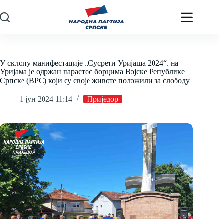
Skip
to
content
У склопу манифестације „Сусрети Уријаша 2024“, на
Уријама је одржан парастос борцима Војске Републике
Српске (ВРС) који су своје животе положили за слободу
1 јун 2024 11:14
Приједор